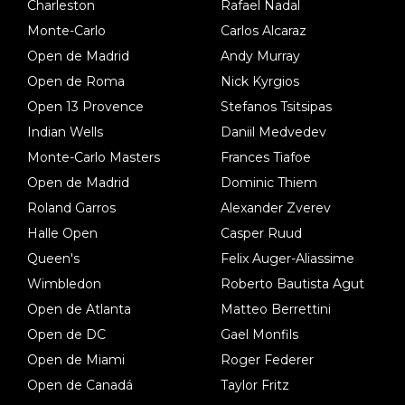
Charleston
Rafael Nadal
Monte-Carlo
Carlos Alcaraz
Open de Madrid
Andy Murray
Open de Roma
Nick Kyrgios
Open 13 Provence
Stefanos Tsitsipas
Indian Wells
Daniil Medvedev
Monte-Carlo Masters
Frances Tiafoe
Open de Madrid
Dominic Thiem
Roland Garros
Alexander Zverev
Halle Open
Casper Ruud
Queen's
Felix Auger-Aliassime
Wimbledon
Roberto Bautista Agut
Open de Atlanta
Matteo Berrettini
Open de DC
Gael Monfils
Open de Miami
Roger Federer
Open de Canadá
Taylor Fritz