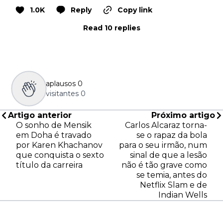
1.0K
Reply
Copy link
Read 10 replies
aplausos
0
visitantes
0
Artigo anterior
Próximo artigo
O sonho de Mensik
Carlos Alcaraz torna-
em Doha é travado
se o rapaz da bola
por Karen Khachanov
para o seu irmão, num
que conquista o sexto
sinal de que a lesão
título da carreira
não é tão grave como
se temia, antes do
Netflix Slam e de
Indian Wells