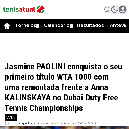
Torneios
Calendário
Resultados
Antevis
▼
▼
Jasmine PAOLINI conquista o seu
primeiro título WTA 1000 com
uma remontada frente a Anna
KALINSKAYA no Dubai Duty Free
Tennis Championships
WTA
por
Filipe Pereira
sábado, 24 fevereiro 2024 a 17:20