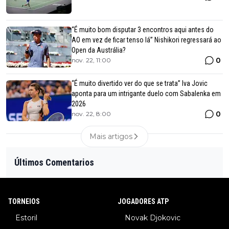
“É muito bom disputar 3 encontros aqui antes do
AO em vez de ficar tenso lá” Nishikori regressará ao
Open da Austrália?
0
nov. 22, 11:00
“É muito divertido ver do que se trata” Iva Jovic
aponta para um intrigante duelo com Sabalenka em
2026
0
nov. 22, 8:00
Mais artigos
Últimos Comentarios
TORNEIOS
JOGADORES ATP
Estoril
Novak Djokovic