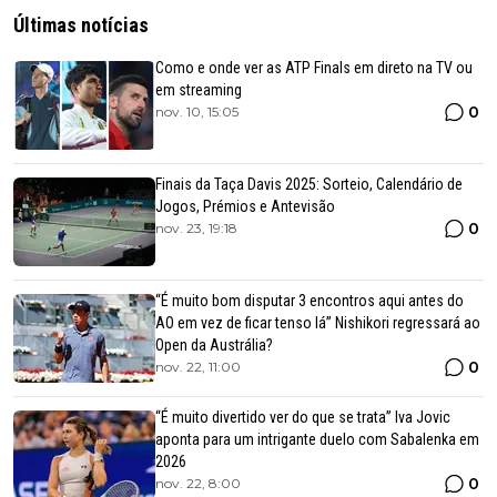
Últimas notícias
Como e onde ver as ATP Finals em direto na TV ou
em streaming
0
nov. 10, 15:05
Finais da Taça Davis 2025: Sorteio, Calendário de
Jogos, Prémios e Antevisão
0
nov. 23, 19:18
“É muito bom disputar 3 encontros aqui antes do
AO em vez de ficar tenso lá” Nishikori regressará ao
Open da Austrália?
0
nov. 22, 11:00
“É muito divertido ver do que se trata” Iva Jovic
aponta para um intrigante duelo com Sabalenka em
2026
0
nov. 22, 8:00