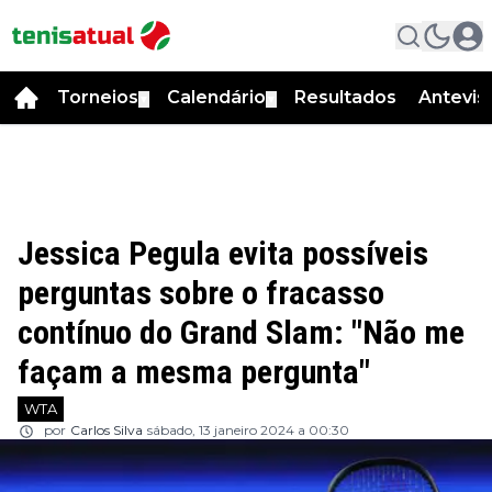
Torneios
Calendário
Resultados
Antevis
▼
▼
Jessica Pegula evita possíveis
perguntas sobre o fracasso
contínuo do Grand Slam: "Não me
façam a mesma pergunta"
WTA
por
Carlos Silva
sábado, 13 janeiro 2024 a 00:30