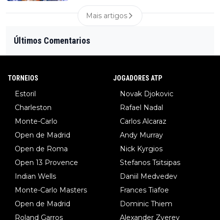
Mais artigos
Últimos Comentarios
TORNEIOS
JOGADORES ATP
Estoril
Novak Djokovic
Charleston
Rafael Nadal
Monte-Carlo
Carlos Alcaraz
Open de Madrid
Andy Murray
Open de Roma
Nick Kyrgios
Open 13 Provence
Stefanos Tsitsipas
Indian Wells
Daniil Medvedev
Monte-Carlo Masters
Frances Tiafoe
Open de Madrid
Dominic Thiem
Roland Garros
Alexander Zverev