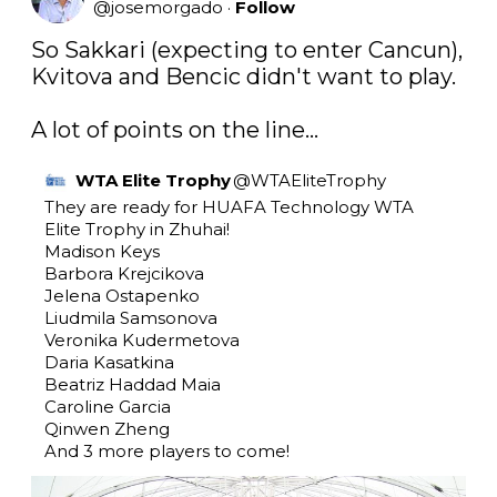
@
josemorgado
·
Follow
So Sakkari (expecting to enter Cancun), 
Kvitova and Bencic didn't want to play.

A lot of points on the line...
WTA Elite Trophy
@
WTAEliteTrophy
They are ready for HUAFA Technology WTA 
Elite Trophy in Zhuhai!

Madison Keys

Barbora Krejcikova

Jelena Ostapenko

Liudmila Samsonova

Veronika Kudermetova

Daria Kasatkina

Beatriz Haddad Maia

Caroline Garcia

Qinwen Zheng

And 3 more players to come!