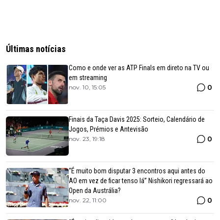
Últimas notícias
Como e onde ver as ATP Finals em direto na TV ou
em streaming
0
nov. 10, 15:05
Finais da Taça Davis 2025: Sorteio, Calendário de
Jogos, Prémios e Antevisão
0
nov. 23, 19:18
“É muito bom disputar 3 encontros aqui antes do
AO em vez de ficar tenso lá” Nishikori regressará ao
Open da Austrália?
0
nov. 22, 11:00