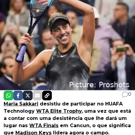
0
Maria Sakkari
desistiu de participar no HUAFA
Technology
WTA Elite Trophy
, uma vez que está
a contar com uma desistência que lhe dará um
lugar nas
WTA Finals
em Cancun, o que significa
que
Madison Keys
lidera agora o campo.