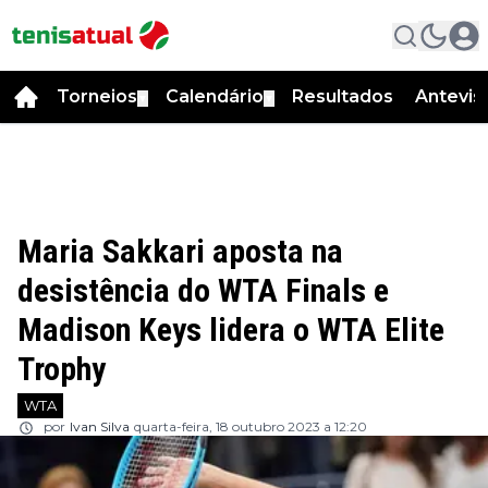
Torneios
Calendário
Resultados
Antevis
▼
▼
Maria Sakkari aposta na
desistência do WTA Finals e
Madison Keys lidera o WTA Elite
Trophy
WTA
por
Ivan Silva
quarta-feira, 18 outubro 2023 a 12:20