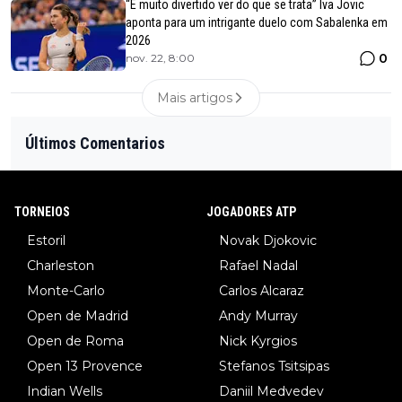
“É muito divertido ver do que se trata” Iva Jovic
aponta para um intrigante duelo com Sabalenka em
2026
0
nov. 22, 8:00
Mais artigos
Últimos Comentarios
TORNEIOS
JOGADORES ATP
Estoril
Novak Djokovic
Charleston
Rafael Nadal
Monte-Carlo
Carlos Alcaraz
Open de Madrid
Andy Murray
Open de Roma
Nick Kyrgios
Open 13 Provence
Stefanos Tsitsipas
Indian Wells
Daniil Medvedev