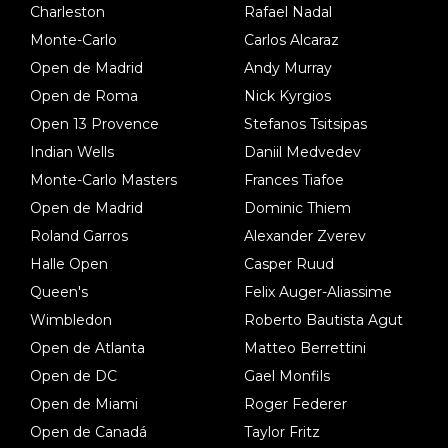
Charleston
Rafael Nadal
Monte-Carlo
Carlos Alcaraz
Open de Madrid
Andy Murray
Open de Roma
Nick Kyrgios
Open 13 Provence
Stefanos Tsitsipas
Indian Wells
Daniil Medvedev
Monte-Carlo Masters
Frances Tiafoe
Open de Madrid
Dominic Thiem
Roland Garros
Alexander Zverev
Halle Open
Casper Ruud
Queen's
Felix Auger-Aliassime
Wimbledon
Roberto Bautista Agut
Open de Atlanta
Matteo Berrettini
Open de DC
Gael Monfils
Open de Miami
Roger Federer
Open de Canadá
Taylor Fritz