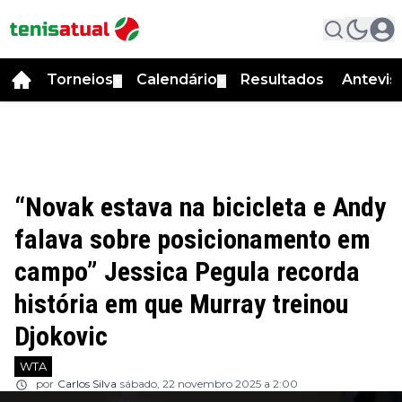
Torneios
Calendário
Resultados
Antevis
▼
▼
“Novak estava na bicicleta e Andy
falava sobre posicionamento em
campo” Jessica Pegula recorda
história em que Murray treinou
Djokovic
WTA
por
Carlos Silva
sábado, 22 novembro 2025 a 2:00