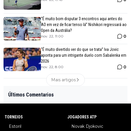
“É muito bom disputar 3 encontros aqui antes do
AO em vez de ficar tenso lá” Nishikori regressará ao
Open da Austrália?
0
nov. 22, 11:00
“É muito divertido ver do que se trata” Iva Jovic
aponta para um intrigante duelo com Sabalenka em
2026
0
nov. 22, 8:00
Mais artigos
Últimos Comentarios
TORNEIOS
JOGADORES ATP
Estoril
Novak Djokovic