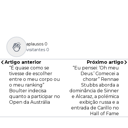
aplausos
0
visitantes
0
Artigo anterior
Próximo artigo
“É quase como se
“Eu pensei: ‘Oh meu
tivesse de escolher
Deus.’ Comecei a
entre o meu corpo ou
chorar” Rennae
o meu ranking”
Stubbs aborda a
Boulter indecisa
dominância de Sinner
quanto a participar no
e Alcaraz, a polémica
Open da Austrália
exibição russa e a
entrada de Carillo no
Hall of Fame