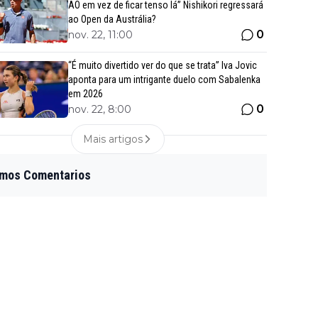
AO em vez de ficar tenso lá” Nishikori regressará
ao Open da Austrália?
0
nov. 22, 11:00
“É muito divertido ver do que se trata” Iva Jovic
aponta para um intrigante duelo com Sabalenka
em 2026
0
nov. 22, 8:00
Mais artigos
imos Comentarios