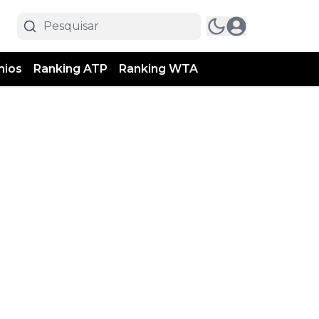
mios
Ranking ATP
Ranking WTA