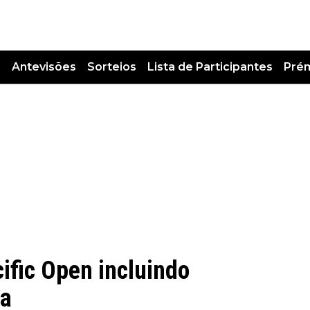
s
Antevisões
Sorteios
Lista de Participantes
Pré
ific Open incluindo
la