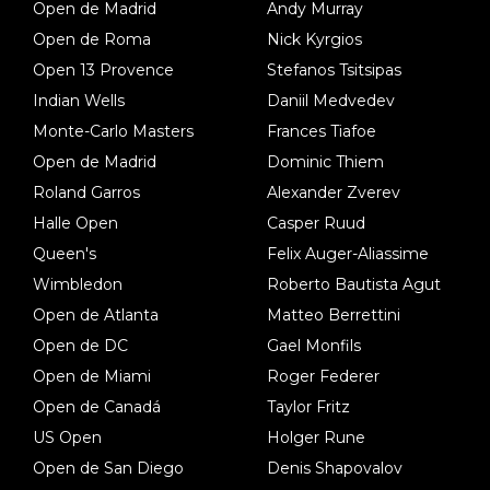
Open de Madrid
Andy Murray
Open de Roma
Nick Kyrgios
Open 13 Provence
Stefanos Tsitsipas
Indian Wells
Daniil Medvedev
Monte-Carlo Masters
Frances Tiafoe
Open de Madrid
Dominic Thiem
Roland Garros
Alexander Zverev
Halle Open
Casper Ruud
Queen's
Felix Auger-Aliassime
Wimbledon
Roberto Bautista Agut
Open de Atlanta
Matteo Berrettini
Open de DC
Gael Monfils
Open de Miami
Roger Federer
Open de Canadá
Taylor Fritz
US Open
Holger Rune
Open de San Diego
Denis Shapovalov