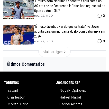
“É muito bom disputar 3 encontros aqui antes do
AO em vez de ficar tenso lá” Nishikori regressará ao
Open da Austrália?
0
nov. 22, 11:00
“É muito divertido ver do que se trata” Iva Jovic
aponta para um intrigante duelo com Sabalenka em
2026
0
nov. 22, 8:00
Mais artigos
Últimos Comentarios
TORNEIOS
JOGADORES ATP
Estoril
Novak Djokovic
Charleston
Rafael Nadal
Monte-Carlo
Carlos Alcaraz