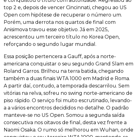
e conquistou o título com autoridade. Regressou ao
top 2 e, depois de vencer Cincinnati, chegou ao US
Open com hipótese de recuperar o número um.
Porém, uma derrota nos quartos de final com
Anisimova travou esse objetivo. Já em 2025,
acrescentou um terceiro título no Korea Open,
reforçando o segundo lugar mundial.
Essa posição pertencera a Gauff, após a norte-
americana conquistar o seu segundo Grand Slam em
Roland Garros. Brilhou na terra batida, chegando
também a duas finais WTA 1000 em Madrid e Roma.
A partir daí, contudo, a temporada descarrilou. Sem
vitórias na relva, sofreu no swing norte-americano de
piso rápido. O serviço foi muito escrutinado, levando-
a a vários encontros decididos no detalhe. O padrão
manteve-se no US Open. Somou a segunda saída
consecutiva nos oitavos de final, desta vez frente a
Naomi Osaka. O rumo só melhorou em Wuhan, onde