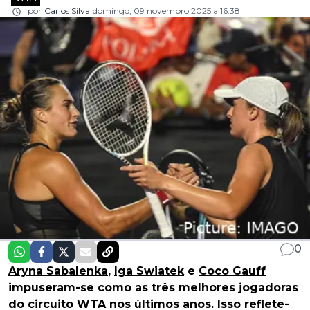
por
Carlos Silva
domingo, 09 novembro 2025 a 16:38
0
Aryna Sabalenka
,
Iga Swiatek
e
Coco Gauff
impuseram-se como as três melhores jogadoras
do circuito WTA nos últimos anos. Isso reflete-