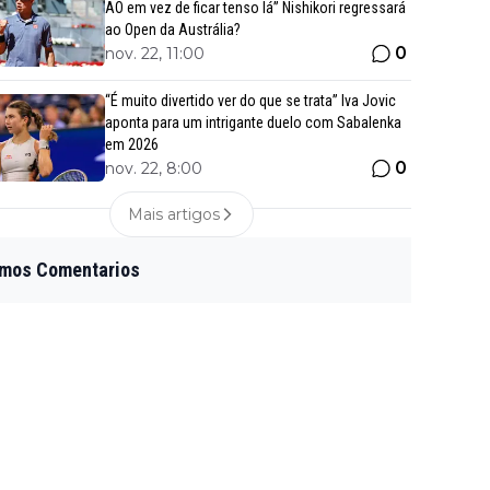
AO em vez de ficar tenso lá” Nishikori regressará
ao Open da Austrália?
0
nov. 22, 11:00
“É muito divertido ver do que se trata” Iva Jovic
aponta para um intrigante duelo com Sabalenka
em 2026
0
nov. 22, 8:00
Mais artigos
imos Comentarios