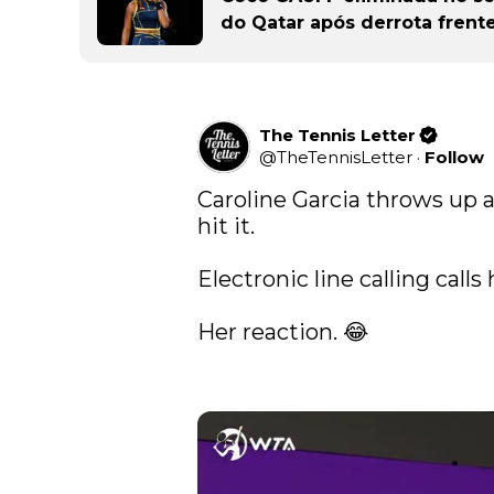
do Qatar após derrota frent
The Tennis Letter
@
TheTennisLetter
·
Follow
Caroline Garcia throws up a 
hit it. 

Electronic line calling calls h
Her reaction. 😂
