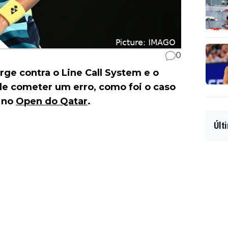
0
rge contra o Line Call System e o
e cometer um erro, como foi o caso
no
Open do Qatar
.
Últ