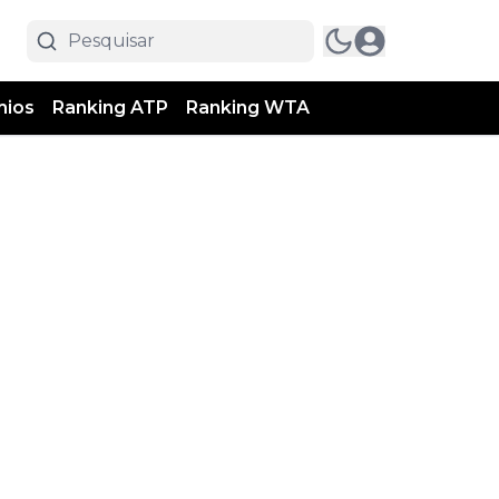
mios
Ranking ATP
Ranking WTA