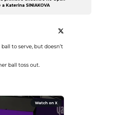
e a Katerina SINIAKOVA
ball to serve, but doesn’t 
er ball toss out. 

Watch on X