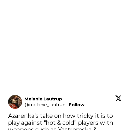
Melanie Lautrup
@
melanie_lautrup
·
Follow
Azarenka’s take on how tricky it is to 
play against “hot & cold” players with 
weapons such as Yastremska & 