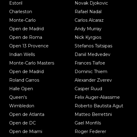
Estoril
Novak Djokovic
Charleston
Rafael Nadal
Monte-Carlo
Carlos Alcaraz
Open de Madrid
Andy Murray
Open de Roma
Nick Kyrgios
Open 13 Provence
Stefanos Tsitsipas
Indian Wells
Daniil Medvedev
Monte-Carlo Masters
Frances Tiafoe
Open de Madrid
Dominic Thiem
Roland Garros
Alexander Zverev
Halle Open
Casper Ruud
Queen's
Felix Auger-Aliassime
Wimbledon
Roberto Bautista Agut
Open de Atlanta
Matteo Berrettini
Open de DC
Gael Monfils
Open de Miami
Roger Federer