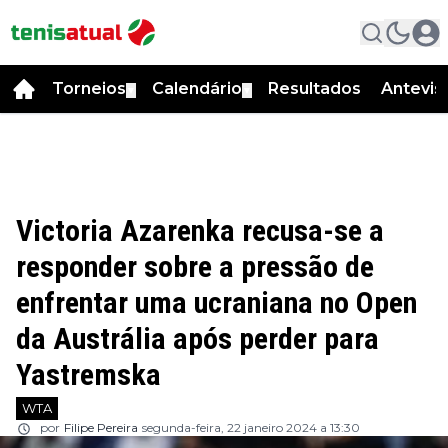
Torneios
Calendário
Resultados
Antevis
▼
▼
Victoria Azarenka recusa-se a
responder sobre a pressão de
enfrentar uma ucraniana no Open
da Austrália após perder para
Yastremska
WTA
por
Filipe Pereira
segunda-feira, 22 janeiro 2024 a 13:30