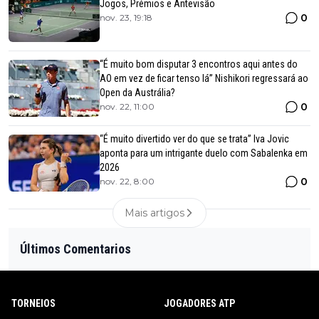
Jogos, Prémios e Antevisão
0
nov. 23, 19:18
“É muito bom disputar 3 encontros aqui antes do
AO em vez de ficar tenso lá” Nishikori regressará ao
Open da Austrália?
0
nov. 22, 11:00
“É muito divertido ver do que se trata” Iva Jovic
aponta para um intrigante duelo com Sabalenka em
2026
0
nov. 22, 8:00
Mais artigos
Últimos Comentarios
TORNEIOS
JOGADORES ATP