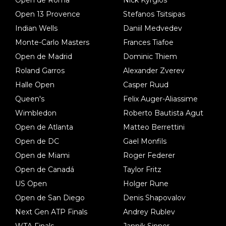
Open de Roma
Nick Kyrgios
Open 13 Provence
Stefanos Tsitsipas
Indian Wells
Daniil Medvedev
Monte-Carlo Masters
Frances Tiafoe
Open de Madrid
Dominic Thiem
Roland Garros
Alexander Zverev
Halle Open
Casper Ruud
Queen's
Felix Auger-Aliassime
Wimbledon
Roberto Bautista Agut
Open de Atlanta
Matteo Berrettini
Open de DC
Gael Monfils
Open de Miami
Roger Federer
Open de Canadá
Taylor Fritz
US Open
Holger Rune
Open de San Diego
Denis Shapovalov
Next Gen ATP Finals
Andrey Rublev