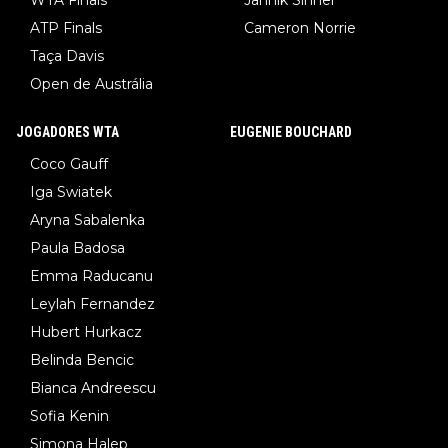
WTA Finals
Jannik Sinner
ATP Finals
Cameron Norrie
Taça Davis
Open de Austrália
JOGADORES WTA
EUGENIE BOUCHARD
Coco Gauff
Iga Swiatek
Aryna Sabalenka
Paula Badosa
Emma Raducanu
Leylah Fernandez
Hubert Hurkacz
Belinda Bencic
Bianca Andreescu
Sofia Kenin
Simona Halep