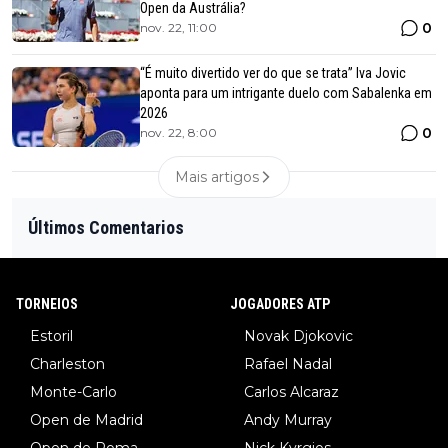
Open da Austrália?
0
nov. 22, 11:00
“É muito divertido ver do que se trata” Iva Jovic
aponta para um intrigante duelo com Sabalenka em
2026
0
nov. 22, 8:00
Mais artigos
Últimos Comentarios
TORNEIOS
JOGADORES ATP
Estoril
Novak Djokovic
Charleston
Rafael Nadal
Monte-Carlo
Carlos Alcaraz
Open de Madrid
Andy Murray