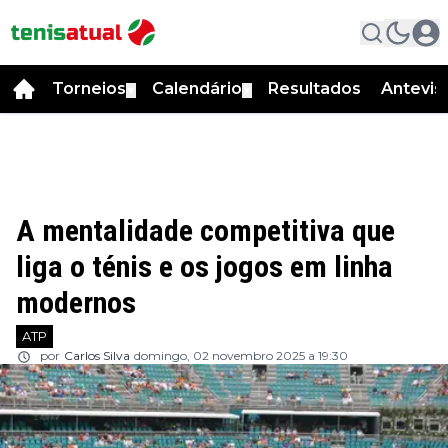
Torneios
Calendário
Resultados
Antevis
▼
▼
A mentalidade competitiva que
liga o ténis e os jogos em linha
modernos
ATP
por
Carlos Silva
domingo, 02 novembro 2025 a 19:30