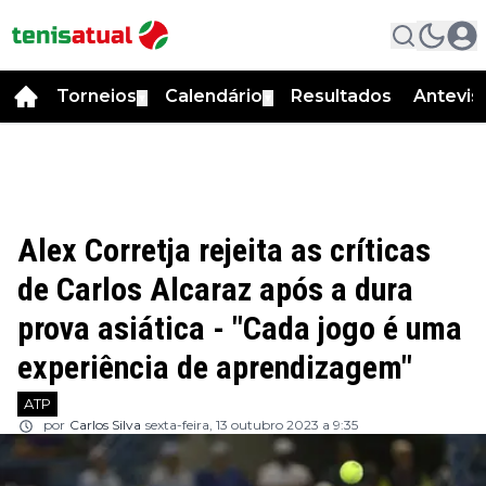
Torneios
Calendário
Resultados
Antevis
▼
▼
Alex Corretja rejeita as críticas
de Carlos Alcaraz após a dura
prova asiática - "Cada jogo é uma
experiência de aprendizagem"
ATP
por
Carlos Silva
sexta-feira, 13 outubro 2023 a 9:35