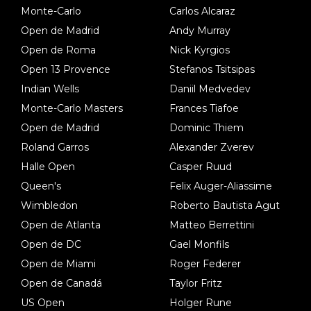
Monte-Carlo
Carlos Alcaraz
Open de Madrid
Andy Murray
Open de Roma
Nick Kyrgios
Open 13 Provence
Stefanos Tsitsipas
Indian Wells
Daniil Medvedev
Monte-Carlo Masters
Frances Tiafoe
Open de Madrid
Dominic Thiem
Roland Garros
Alexander Zverev
Halle Open
Casper Ruud
Queen's
Felix Auger-Aliassime
Wimbledon
Roberto Bautista Agut
Open de Atlanta
Matteo Berrettini
Open de DC
Gael Monfils
Open de Miami
Roger Federer
Open de Canadá
Taylor Fritz
US Open
Holger Rune