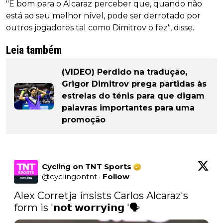
"É bom para o Alcaraz perceber que, quando não
está ao seu melhor nível, pode ser derrotado por
outros jogadores tal como Dimitrov o fez", disse.
Leia também
(VIDEO) Perdido na tradução,
Grigor Dimitrov prega partidas às
estrelas do ténis para que digam
palavras importantes para uma
promoção
Cycling on TNT Sports
@
cyclingontnt
·
Follow
Alex Corretja insists Carlos Alcaraz's 
form is '𝗻𝗼𝘁 𝘄𝗼𝗿𝗿𝘆𝗶𝗻𝗴 '🗣 