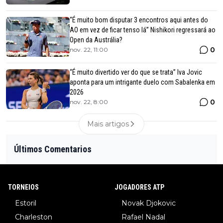
“É muito bom disputar 3 encontros aqui antes do
AO em vez de ficar tenso lá” Nishikori regressará ao
Open da Austrália?
0
nov. 22, 11:00
“É muito divertido ver do que se trata” Iva Jovic
aponta para um intrigante duelo com Sabalenka em
2026
0
nov. 22, 8:00
Mais artigos
Últimos Comentarios
TORNEIOS
JOGADORES ATP
Estoril
Novak Djokovic
Charleston
Rafael Nadal