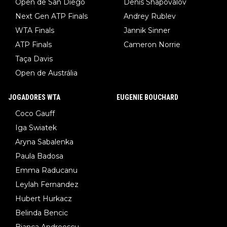
Open de San Diego
Denis Shapovalov
Next Gen ATP Finals
Andrey Rublev
WTA Finals
Jannik Sinner
ATP Finals
Cameron Norrie
Taça Davis
Open de Austrália
JOGADORES WTA
EUGENIE BOUCHARD
Coco Gauff
Iga Swiatek
Aryna Sabalenka
Paula Badosa
Emma Raducanu
Leylah Fernandez
Hubert Hurkacz
Belinda Bencic
Bianca Andreescu