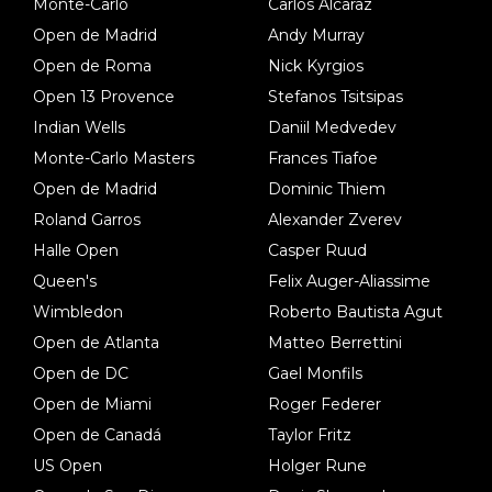
Monte-Carlo
Carlos Alcaraz
Open de Madrid
Andy Murray
Open de Roma
Nick Kyrgios
Open 13 Provence
Stefanos Tsitsipas
Indian Wells
Daniil Medvedev
Monte-Carlo Masters
Frances Tiafoe
Open de Madrid
Dominic Thiem
Roland Garros
Alexander Zverev
Halle Open
Casper Ruud
Queen's
Felix Auger-Aliassime
Wimbledon
Roberto Bautista Agut
Open de Atlanta
Matteo Berrettini
Open de DC
Gael Monfils
Open de Miami
Roger Federer
Open de Canadá
Taylor Fritz
US Open
Holger Rune