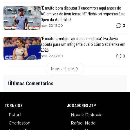
“É muito bom disputar 3 encontros aqui antes do
AO em vez de ficar tenso lá” Nishikori regressará ao
Open da Austrália?
0
nov. 22, 11:00
“É muito divertido ver do que se trata” Iva Jovic
aponta para um intrigante duelo com Sabalenka em
2026
0
nov. 22, 8:00
Mais artigos
Últimos Comentarios
TORNEIOS
JOGADORES ATP
Estoril
Novak Djokovic
Charleston
Rafael Nadal