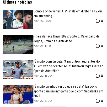
Últimas notícias
Como e onde ver as ATP Finals em direto na TV ou
em streaming
0
nov. 10, 15:05
Finais da Taça Davis 2025: Sorteio, Calendário de
Jogos, Prémios e Antevisão
0
nov. 23, 19:18
“É muito bom disputar 3 encontros aqui antes do
AO em vez de ficar tenso lá” Nishikori regressará ao
Open da Austrália?
0
nov. 22, 11:00
“É muito divertido ver do que se trata” Iva Jovic
aponta para um intrigante duelo com Sabalenka em
2026
0
nov. 22, 8:00