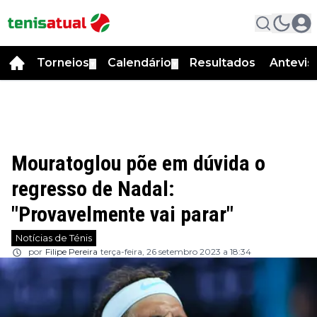
Torneios
Calendário
Resultados
Antevis
▼
▼
Mouratoglou põe em dúvida o
regresso de Nadal:
"Provavelmente vai parar"
Notícias de Ténis
por
Filipe Pereira
terça-feira, 26 setembro 2023 a 18:34