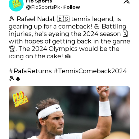
Flo Sports
@
FloSportsPk
·
Follow
🎾 Rafael Nadal, 🇪🇸 tennis legend, is 
gearing up for a comeback! 💪 Battling 
injuries, he's eyeing the 2024 season 🗓️ 
with hopes of getting back in the game 
🏆. The 2024 Olympics would be the 
icing on the cake! 🍰

#RafaReturns
#TennisComeback2024
🎾🔥 