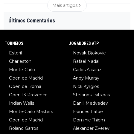
Mais artigos
Últimos Comentarios
TORNEIOS
JOGADORES ATP
Estoril
Novak Djokovic
Charleston
Rafael Nadal
Monte-Carlo
Carlos Alcaraz
Open de Madrid
Andy Murray
Open de Roma
Nick Kyrgios
Open 13 Provence
Stefanos Tsitsipas
Indian Wells
Daniil Medvedev
Monte-Carlo Masters
Frances Tiafoe
Open de Madrid
Dominic Thiem
Roland Garros
Alexander Zverev