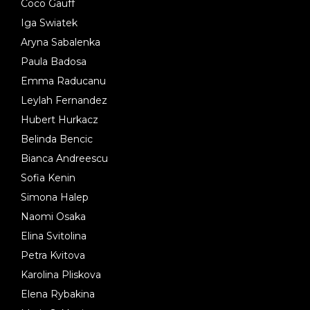
Coco Gauff
Iga Swiatek
Aryna Sabalenka
Paula Badosa
Emma Raducanu
Leylah Fernandez
Hubert Hurkacz
Belinda Bencic
Bianca Andreescu
Sofia Kenin
Simona Halep
Naomi Osaka
Elina Svitolina
Petra Kvitova
Karolina Pliskova
Elena Rybakina