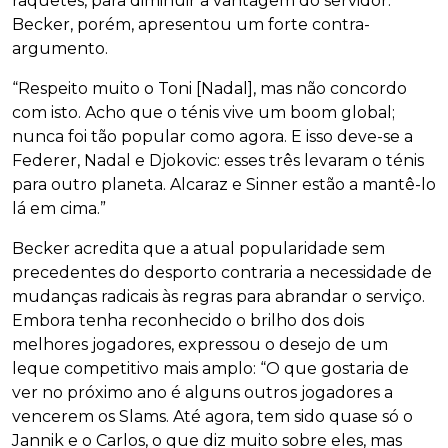
raquetes, para diminuir a vantagem do servidor.
Becker, porém, apresentou um forte contra-
argumento.
“Respeito muito o Toni [Nadal], mas não concordo
com isto. Acho que o ténis vive um boom global;
nunca foi tão popular como agora. E isso deve-se a
Federer, Nadal e Djokovic: esses três levaram o ténis
para outro planeta. Alcaraz e Sinner estão a mantê-lo
lá em cima.”
Becker acredita que a atual popularidade sem
precedentes do desporto contraria a necessidade de
mudanças radicais às regras para abrandar o serviço.
Embora tenha reconhecido o brilho dos dois
melhores jogadores, expressou o desejo de um
leque competitivo mais amplo: “O que gostaria de
ver no próximo ano é alguns outros jogadores a
vencerem os Slams. Até agora, tem sido quase só o
Jannik e o Carlos, o que diz muito sobre eles, mas