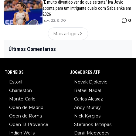
“É muito divertido ver do que se trata” Iva Jovic
aponta para um intrigante duelo com Sabalenka em
2026
0
nov. 22, 8:00
Mais artigos
Últimos Comentarios
TORNEIOS
JOGADORES ATP
Estoril
Novak Djokovic
Charleston
Rafael Nadal
Monte-Carlo
Carlos Alcaraz
Open de Madrid
Andy Murray
Open de Roma
Nick Kyrgios
Open 13 Provence
Stefanos Tsitsipas
Indian Wells
Daniil Medvedev