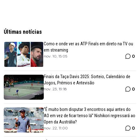
Últimas notícias
Como e onde ver as ATP Finals em direto na TV ou
em streaming
0
nov. 10, 15:05
Finais da Taça Davis 2025: Sorteio, Calendário de
Jogos, Prémios e Antevisão
0
nov. 23, 19:18
“É muito bom disputar 3 encontros aqui antes do
AO em vez de ficar tenso lá” Nishikori regressará ao
Open da Austrália?
0
nov. 22, 11:00