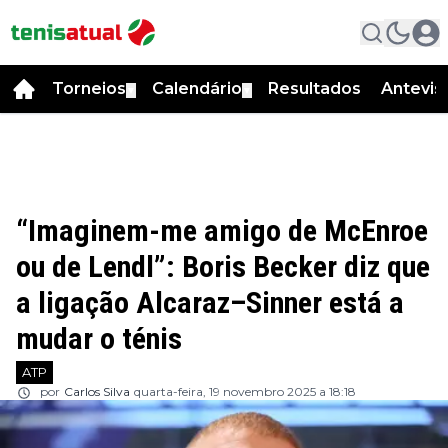
Torneios
Calendário
Resultados
Antevis
▼
▼
“Imaginem-me amigo de McEnroe
ou de Lendl”: Boris Becker diz que
a ligação Alcaraz–Sinner está a
mudar o ténis
ATP
por
Carlos Silva
quarta-feira, 19 novembro 2025 a 18:18