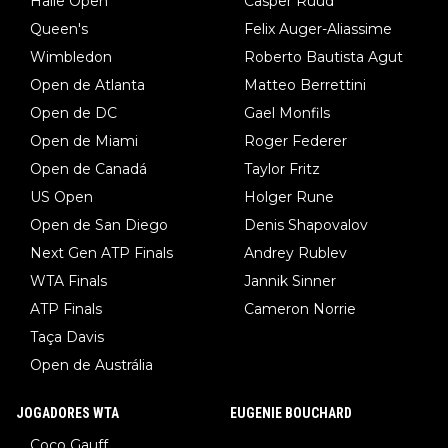
Halle Open
Casper Ruud
Queen's
Felix Auger-Aliassime
Wimbledon
Roberto Bautista Agut
Open de Atlanta
Matteo Berrettini
Open de DC
Gael Monfils
Open de Miami
Roger Federer
Open de Canadá
Taylor Fritz
US Open
Holger Rune
Open de San Diego
Denis Shapovalov
Next Gen ATP Finals
Andrey Rublev
WTA Finals
Jannik Sinner
ATP Finals
Cameron Norrie
Taça Davis
Open de Austrália
JOGADORES WTA
EUGENIE BOUCHARD
Coco Gauff