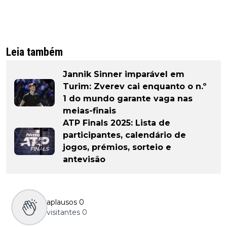
Leia também
Jannik Sinner imparável em
Turim: Zverev cai enquanto o n.º
1 do mundo garante vaga nas
meias-finais
ATP Finals 2025: Lista de
participantes, calendário de
jogos, prémios, sorteio e
antevisão
aplausos
0
visitantes
0