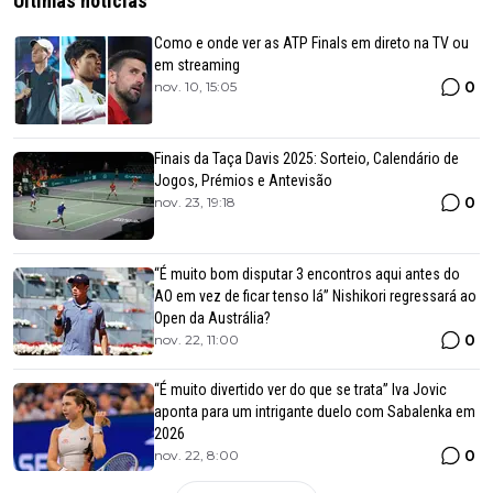
Últimas notícias
Como e onde ver as ATP Finals em direto na TV ou
em streaming
0
nov. 10, 15:05
Finais da Taça Davis 2025: Sorteio, Calendário de
Jogos, Prémios e Antevisão
0
nov. 23, 19:18
“É muito bom disputar 3 encontros aqui antes do
AO em vez de ficar tenso lá” Nishikori regressará ao
Open da Austrália?
0
nov. 22, 11:00
“É muito divertido ver do que se trata” Iva Jovic
aponta para um intrigante duelo com Sabalenka em
2026
0
nov. 22, 8:00