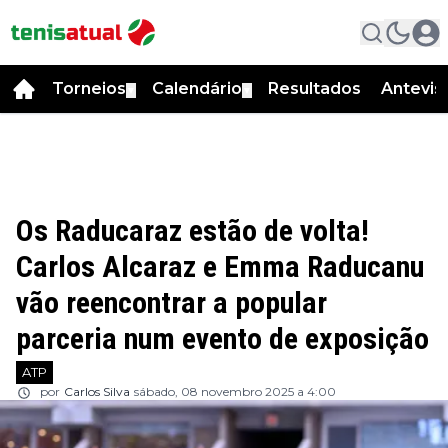
Torneios
Calendário
Resultados
Antevis
▼
▼
Os Raducaraz estão de volta!
Carlos Alcaraz e Emma Raducanu
vão reencontrar a popular
parceria num evento de exposição
ATP
por
Carlos Silva
sábado, 08 novembro 2025 a 4:00