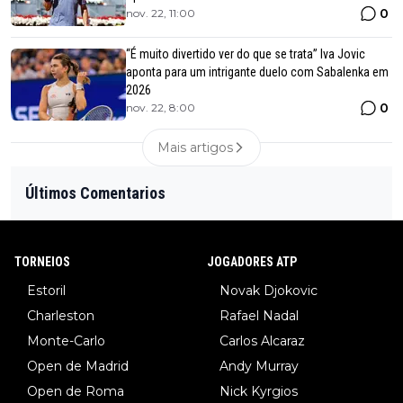
0
nov. 22, 11:00
“É muito divertido ver do que se trata” Iva Jovic
aponta para um intrigante duelo com Sabalenka em
2026
0
nov. 22, 8:00
Mais artigos
Últimos Comentarios
TORNEIOS
JOGADORES ATP
Estoril
Novak Djokovic
Charleston
Rafael Nadal
Monte-Carlo
Carlos Alcaraz
Open de Madrid
Andy Murray
Open de Roma
Nick Kyrgios