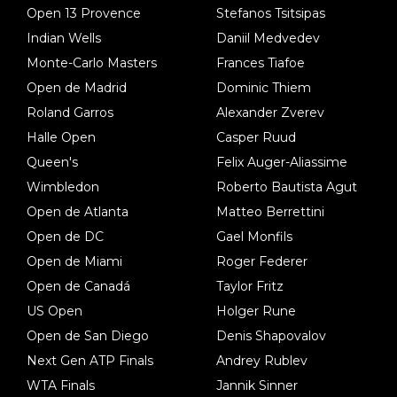
Open 13 Provence
Stefanos Tsitsipas
Indian Wells
Daniil Medvedev
Monte-Carlo Masters
Frances Tiafoe
Open de Madrid
Dominic Thiem
Roland Garros
Alexander Zverev
Halle Open
Casper Ruud
Queen's
Felix Auger-Aliassime
Wimbledon
Roberto Bautista Agut
Open de Atlanta
Matteo Berrettini
Open de DC
Gael Monfils
Open de Miami
Roger Federer
Open de Canadá
Taylor Fritz
US Open
Holger Rune
Open de San Diego
Denis Shapovalov
Next Gen ATP Finals
Andrey Rublev
WTA Finals
Jannik Sinner