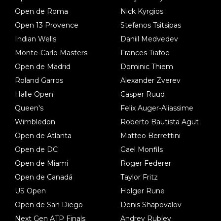
Open de Roma
Nick Kyrgios
Open 13 Provence
Stefanos Tsitsipas
Indian Wells
Daniil Medvedev
Monte-Carlo Masters
Frances Tiafoe
Open de Madrid
Dominic Thiem
Roland Garros
Alexander Zverev
Halle Open
Casper Ruud
Queen's
Felix Auger-Aliassime
Wimbledon
Roberto Bautista Agut
Open de Atlanta
Matteo Berrettini
Open de DC
Gael Monfils
Open de Miami
Roger Federer
Open de Canadá
Taylor Fritz
US Open
Holger Rune
Open de San Diego
Denis Shapovalov
Next Gen ATP Finals
Andrey Rublev