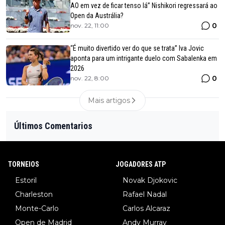
AO em vez de ficar tenso lá” Nishikori regressará ao
Open da Austrália?
0
nov. 22, 11:00
“É muito divertido ver do que se trata” Iva Jovic
aponta para um intrigante duelo com Sabalenka em
2026
0
nov. 22, 8:00
Mais artigos
Últimos Comentarios
TORNEIOS
JOGADORES ATP
Estoril
Novak Djokovic
Charleston
Rafael Nadal
Monte-Carlo
Carlos Alcaraz
Open de Madrid
Andy Murray