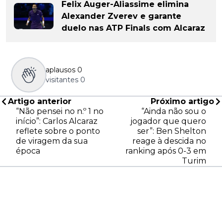
Felix Auger-Aliassime elimina
Alexander Zverev e garante
duelo nas ATP Finals com Alcaraz
aplausos
0
visitantes
0
Artigo anterior
Próximo artigo
“Não pensei no n.º 1 no
“Ainda não sou o
início”: Carlos Alcaraz
jogador que quero
reflete sobre o ponto
ser”: Ben Shelton
de viragem da sua
reage à descida no
época
ranking após 0-3 em
Turim