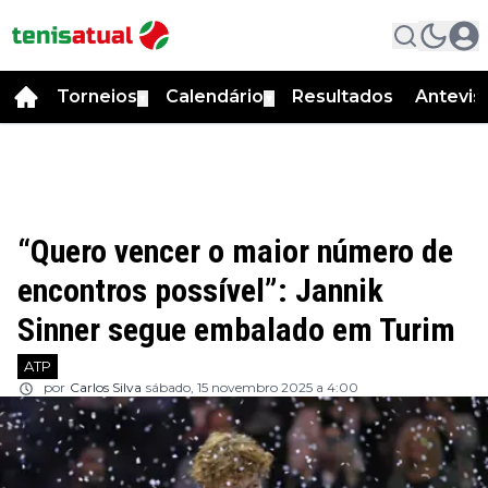
Torneios
Calendário
Resultados
Antevis
▼
▼
“Quero vencer o maior número de
encontros possível”: Jannik
Sinner segue embalado em Turim
ATP
por
Carlos Silva
sábado, 15 novembro 2025 a 4:00