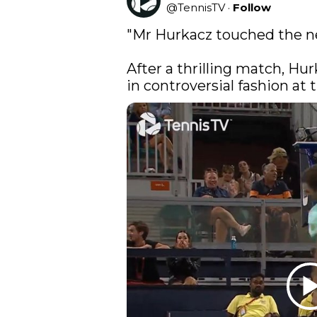
@
TennisTV
·
Follow
"Mr Hurkacz touched the net w
After a thrilling match, Hu
in controversial fashion at 