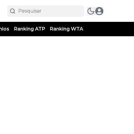
mios
Ranking ATP
Ranking WTA