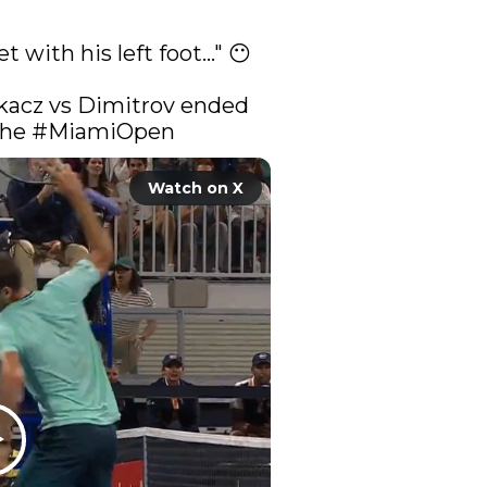
ith his left foot..." 😶

rkacz vs Dimitrov ended 
the 
#MiamiOpen
Watch on X