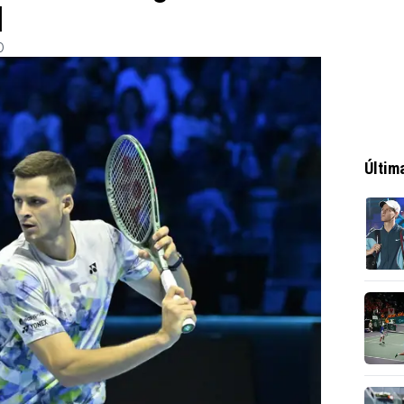
l
0
Últim