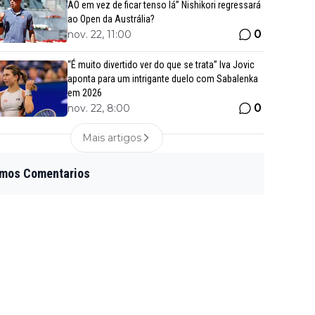
AO em vez de ficar tenso lá” Nishikori regressará
ao Open da Austrália?
0
nov. 22, 11:00
“É muito divertido ver do que se trata” Iva Jovic
aponta para um intrigante duelo com Sabalenka
em 2026
0
nov. 22, 8:00
Mais artigos
imos Comentarios