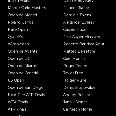
Indian Wells
Daniil Medvedev
Monte-Carlo Masters
Frances Tiafoe
Open de Madrid
Dominic Thiem
Roland Garros
Alexander Zverev
Halle Open
Casper Ruud
Queen's
Felix Auger-Aliassime
Wimbledon
Roberto Bautista Agut
Open de Atlanta
Matteo Berrettini
Open de DC
Gael Monfils
Open de Miami
Roger Federer
Open de Canadá
Taylor Fritz
US Open
Holger Rune
Open de San Diego
Denis Shapovalov
Next Gen ATP Finals
Andrey Rublev
WTA Finals
Jannik Sinner
ATP Finals
Cameron Norrie