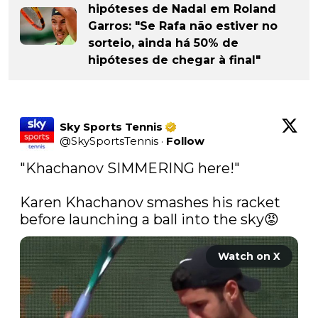
hipóteses de Nadal em Roland
Garros: "Se Rafa não estiver no
sorteio, ainda há 50% de
hipóteses de chegar à final"
Sky Sports Tennis
@
SkySportsTennis
·
Follow
"Khachanov SIMMERING here!"

Karen Khachanov smashes his racket 
before launching a ball into the sky😡 
Watch on X