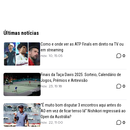
Últimas notícias
Como e onde ver as ATP Finals em direto na TV ou
em streaming
0
nov. 10, 15:05
Finais da Taça Davis 2025: Sorteio, Calendário de
Jogos, Prémios e Antevisão
0
nov. 23, 19:18
“É muito bom disputar 3 encontros aqui antes do
AO em vez de ficar tenso lá” Nishikori regressará ao
Open da Austrália?
0
nov. 22, 11:00