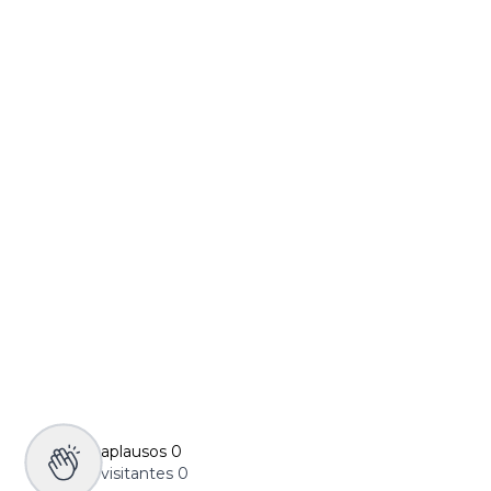
aplausos
0
visitantes
0