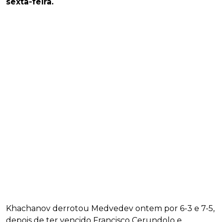
sexta-feira.
Khachanov derrotou Medvedev ontem por 6-3 e 7-5,
depois de ter vencido Francisco Cerundolo e