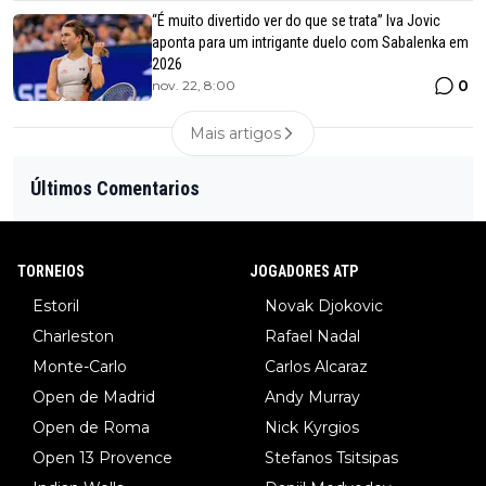
“É muito divertido ver do que se trata” Iva Jovic
aponta para um intrigante duelo com Sabalenka em
2026
0
nov. 22, 8:00
Mais artigos
Últimos Comentarios
TORNEIOS
JOGADORES ATP
Estoril
Novak Djokovic
Charleston
Rafael Nadal
Monte-Carlo
Carlos Alcaraz
Open de Madrid
Andy Murray
Open de Roma
Nick Kyrgios
Open 13 Provence
Stefanos Tsitsipas