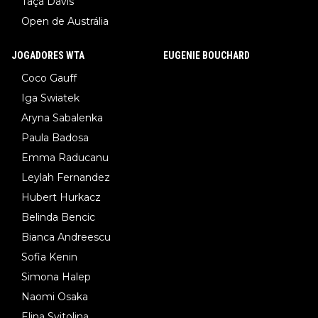
Taça Davis
Open de Austrália
JOGADORES WTA
EUGENIE BOUCHARD
Coco Gauff
Iga Swiatek
Aryna Sabalenka
Paula Badosa
Emma Raducanu
Leylah Fernandez
Hubert Hurkacz
Belinda Bencic
Bianca Andreescu
Sofia Kenin
Simona Halep
Naomi Osaka
Elina Svitolina