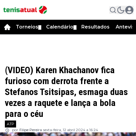
Torneios
Calendário
Resultados
Antevis
▼
▼
(VIDEO) Karen Khachanov fica
furioso com derrota frente a
Stefanos Tsitsipas, esmaga duas
vezes a raquete e lança a bola
para o céu
ATP
por
Filipe Pereira
sexta-feira, 12 abril 2024 a 16:24