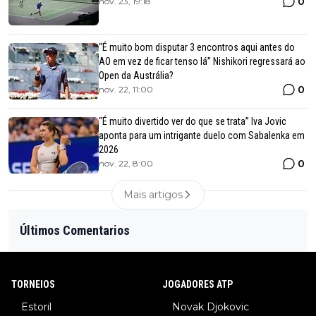
0
nov. 23, 19:18
“É muito bom disputar 3 encontros aqui antes do
AO em vez de ficar tenso lá” Nishikori regressará ao
Open da Austrália?
0
nov. 22, 11:00
“É muito divertido ver do que se trata” Iva Jovic
aponta para um intrigante duelo com Sabalenka em
2026
0
nov. 22, 8:00
Mais artigos
Últimos Comentarios
TORNEIOS
JOGADORES ATP
Estoril
Novak Djokovic