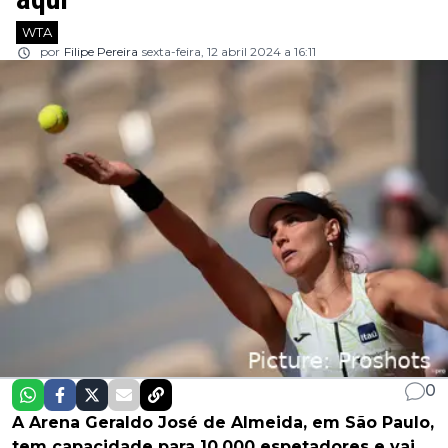
WTA
por
Filipe Pereira
sexta-feira, 12 abril 2024 a 16:11
0
A Arena Geraldo José de Almeida, em São Paulo,
tem capacidade para 10.000 espetadores e vai