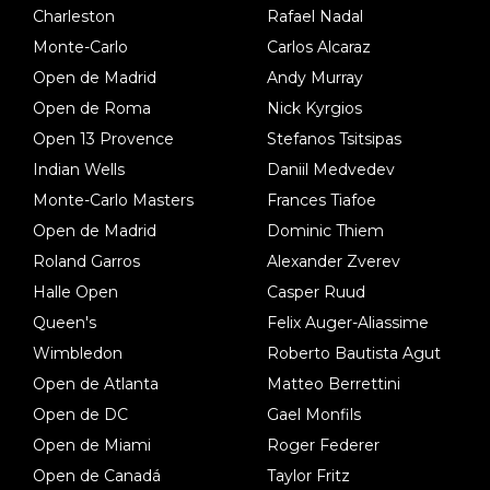
Charleston
Rafael Nadal
Monte-Carlo
Carlos Alcaraz
Open de Madrid
Andy Murray
Open de Roma
Nick Kyrgios
Open 13 Provence
Stefanos Tsitsipas
Indian Wells
Daniil Medvedev
Monte-Carlo Masters
Frances Tiafoe
Open de Madrid
Dominic Thiem
Roland Garros
Alexander Zverev
Halle Open
Casper Ruud
Queen's
Felix Auger-Aliassime
Wimbledon
Roberto Bautista Agut
Open de Atlanta
Matteo Berrettini
Open de DC
Gael Monfils
Open de Miami
Roger Federer
Open de Canadá
Taylor Fritz