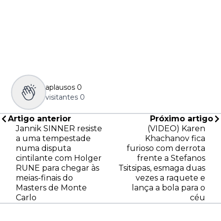
aplausos
0
visitantes
0
Artigo anterior
Próximo artigo
Jannik SINNER resiste
(VIDEO) Karen
a uma tempestade
Khachanov fica
numa disputa
furioso com derrota
cintilante com Holger
frente a Stefanos
RUNE para chegar às
Tsitsipas, esmaga duas
meias-finais do
vezes a raquete e
Masters de Monte
lança a bola para o
Carlo
céu