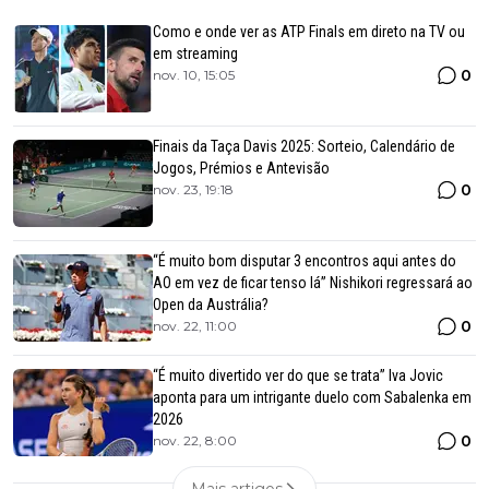
Como e onde ver as ATP Finals em direto na TV ou
em streaming
0
nov. 10, 15:05
Finais da Taça Davis 2025: Sorteio, Calendário de
Jogos, Prémios e Antevisão
0
nov. 23, 19:18
“É muito bom disputar 3 encontros aqui antes do
AO em vez de ficar tenso lá” Nishikori regressará ao
Open da Austrália?
0
nov. 22, 11:00
“É muito divertido ver do que se trata” Iva Jovic
aponta para um intrigante duelo com Sabalenka em
2026
0
nov. 22, 8:00