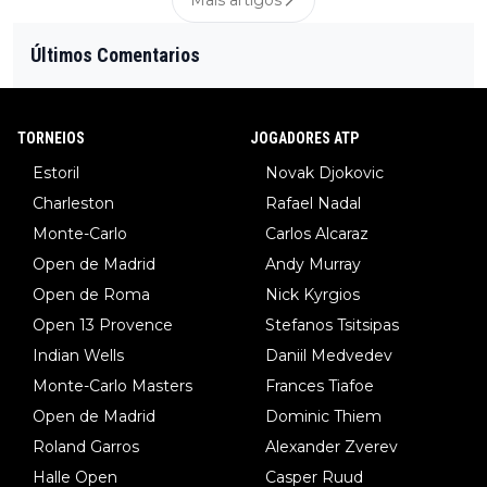
Mais artigos
Últimos Comentarios
TORNEIOS
JOGADORES ATP
Estoril
Novak Djokovic
Charleston
Rafael Nadal
Monte-Carlo
Carlos Alcaraz
Open de Madrid
Andy Murray
Open de Roma
Nick Kyrgios
Open 13 Provence
Stefanos Tsitsipas
Indian Wells
Daniil Medvedev
Monte-Carlo Masters
Frances Tiafoe
Open de Madrid
Dominic Thiem
Roland Garros
Alexander Zverev
Halle Open
Casper Ruud