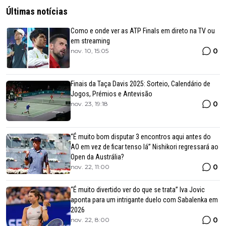
Últimas notícias
Como e onde ver as ATP Finals em direto na TV ou
em streaming
0
nov. 10, 15:05
Finais da Taça Davis 2025: Sorteio, Calendário de
Jogos, Prémios e Antevisão
0
nov. 23, 19:18
“É muito bom disputar 3 encontros aqui antes do
AO em vez de ficar tenso lá” Nishikori regressará ao
Open da Austrália?
0
nov. 22, 11:00
“É muito divertido ver do que se trata” Iva Jovic
aponta para um intrigante duelo com Sabalenka em
2026
0
nov. 22, 8:00