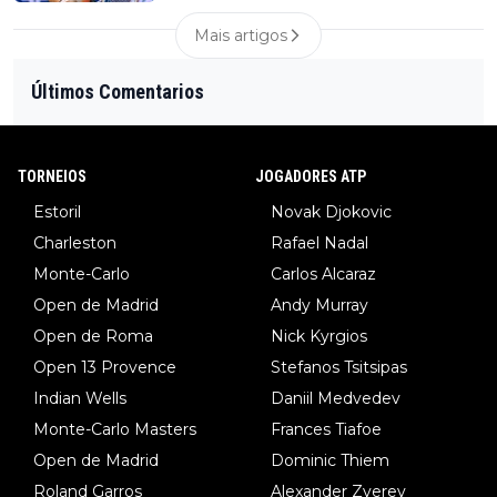
Mais artigos
Últimos Comentarios
TORNEIOS
JOGADORES ATP
Estoril
Novak Djokovic
Charleston
Rafael Nadal
Monte-Carlo
Carlos Alcaraz
Open de Madrid
Andy Murray
Open de Roma
Nick Kyrgios
Open 13 Provence
Stefanos Tsitsipas
Indian Wells
Daniil Medvedev
Monte-Carlo Masters
Frances Tiafoe
Open de Madrid
Dominic Thiem
Roland Garros
Alexander Zverev