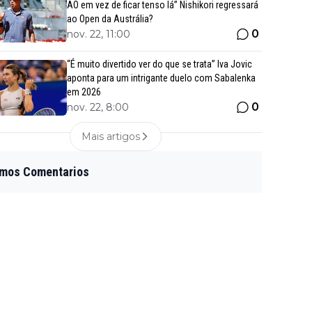
AO em vez de ficar tenso lá” Nishikori regressará
ao Open da Austrália?
0
nov. 22, 11:00
“É muito divertido ver do que se trata” Iva Jovic
aponta para um intrigante duelo com Sabalenka
em 2026
0
nov. 22, 8:00
Mais artigos
imos Comentarios