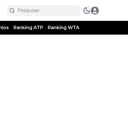
mios
Ranking ATP
Ranking WTA