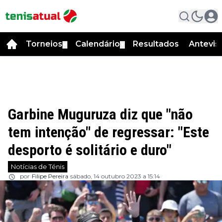
Torneios
Calendário
Resultados
Antevis
▼
▼
Garbine Muguruza diz que "não
tem intenção" de regressar: "Este
desporto é solitário e duro"
Notícias de Ténis
por
Filipe Pereira
sábado, 14 outubro 2023 a 15:14