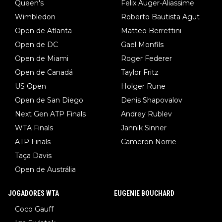
Queen's
Felix Auger-Aliassime
Wimbledon
Roberto Bautista Agut
Open de Atlanta
Matteo Berrettini
Open de DC
Gael Monfils
Open de Miami
Roger Federer
Open de Canadá
Taylor Fritz
US Open
Holger Rune
Open de San Diego
Denis Shapovalov
Next Gen ATP Finals
Andrey Rublev
WTA Finals
Jannik Sinner
ATP Finals
Cameron Norrie
Taça Davis
Open de Austrália
JOGADORES WTA
EUGENIE BOUCHARD
Coco Gauff