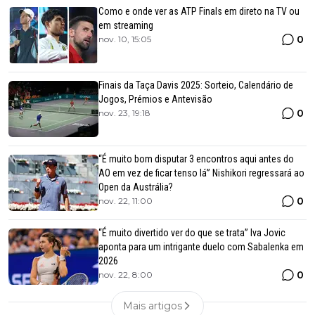
Como e onde ver as ATP Finals em direto na TV ou
em streaming
0
nov. 10, 15:05
Finais da Taça Davis 2025: Sorteio, Calendário de
Jogos, Prémios e Antevisão
0
nov. 23, 19:18
“É muito bom disputar 3 encontros aqui antes do
AO em vez de ficar tenso lá” Nishikori regressará ao
Open da Austrália?
0
nov. 22, 11:00
“É muito divertido ver do que se trata” Iva Jovic
aponta para um intrigante duelo com Sabalenka em
2026
0
nov. 22, 8:00
Mais artigos