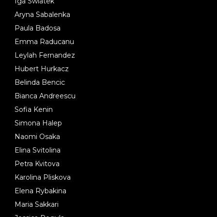
Iga Swiatek
Aryna Sabalenka
Paula Badosa
Emma Raducanu
Leylah Fernandez
Hubert Hurkacz
Belinda Bencic
Bianca Andreescu
Sofia Kenin
Simona Halep
Naomi Osaka
Elina Svitolina
Petra Kvitova
Karolina Pliskova
Elena Rybakina
Maria Sakkari