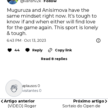
@
vanshv2k
·
Follow
Muguruza and Anisimova have the 
same mindset right now. It’s tough to 
know if and when either will find love 
for the game again. This sport is lonely 
& tough.
6:43 PM · Oct 13, 2023
44
Reply
Copy link
Read 8 replies
aplausos
0
visitantes
0
Artigo anterior
Próximo artigo
(VIDEO) Roger
Sorteio do Open de