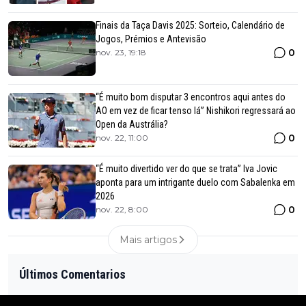
Finais da Taça Davis 2025: Sorteio, Calendário de
Jogos, Prémios e Antevisão
0
nov. 23, 19:18
“É muito bom disputar 3 encontros aqui antes do
AO em vez de ficar tenso lá” Nishikori regressará ao
Open da Austrália?
0
nov. 22, 11:00
“É muito divertido ver do que se trata” Iva Jovic
aponta para um intrigante duelo com Sabalenka em
2026
0
nov. 22, 8:00
Mais artigos
Últimos Comentarios