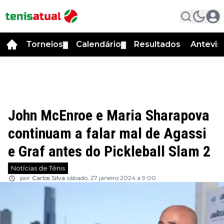
Torneios
Calendário
Resultados
Antevis
▼
▼
John McEnroe e Maria Sharapova
continuam a falar mal de Agassi
e Graf antes do Pickleball Slam 2
Notícias de Ténis
por
Carlos Silva
sábado, 27 janeiro 2024 a 9:00