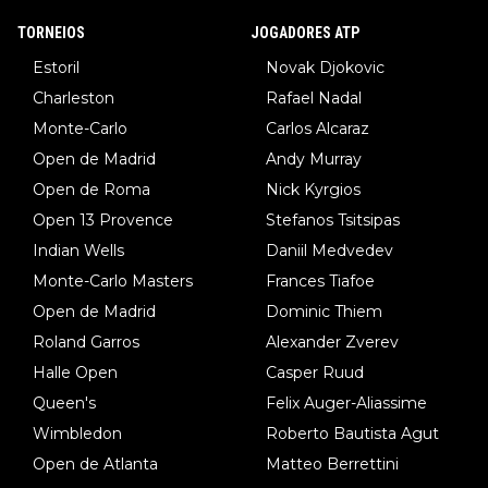
TORNEIOS
JOGADORES ATP
Estoril
Novak Djokovic
Charleston
Rafael Nadal
Monte-Carlo
Carlos Alcaraz
Open de Madrid
Andy Murray
Open de Roma
Nick Kyrgios
Open 13 Provence
Stefanos Tsitsipas
Indian Wells
Daniil Medvedev
Monte-Carlo Masters
Frances Tiafoe
Open de Madrid
Dominic Thiem
Roland Garros
Alexander Zverev
Halle Open
Casper Ruud
Queen's
Felix Auger-Aliassime
Wimbledon
Roberto Bautista Agut
Open de Atlanta
Matteo Berrettini