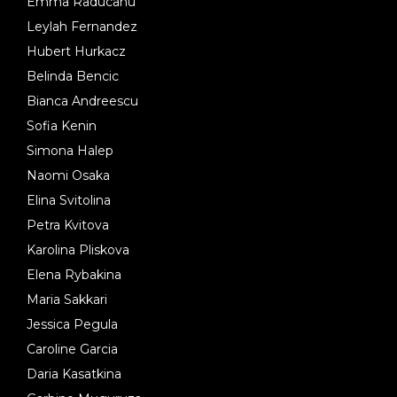
Emma Raducanu
Leylah Fernandez
Hubert Hurkacz
Belinda Bencic
Bianca Andreescu
Sofia Kenin
Simona Halep
Naomi Osaka
Elina Svitolina
Petra Kvitova
Karolina Pliskova
Elena Rybakina
Maria Sakkari
Jessica Pegula
Caroline Garcia
Daria Kasatkina