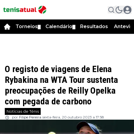
Torneios
Calendário
Resultados
Antevis
▼
▼
O registo de viagens de Elena
Rybakina na WTA Tour sustenta
preocupações de Reilly Opelka
com pegada de carbono
Notícias de Ténis
por
Filipe Pereira
sexta-feira, 20 outubro 2023 a 17:58