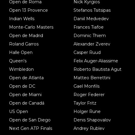
Open de Roma
Nick Kyrgios
Open 13 Provence
Stefanos Tsitsipas
Indian Wells
Daniil Medvedev
Monte-Carlo Masters
Frances Tiafoe
Open de Madrid
Dominic Thiem
Roland Garros
Alexander Zverev
Halle Open
Casper Ruud
Queen's
Felix Auger-Aliassime
Wimbledon
Roberto Bautista Agut
Open de Atlanta
Matteo Berrettini
Open de DC
Gael Monfils
Open de Miami
Roger Federer
Open de Canadá
Taylor Fritz
US Open
Holger Rune
Open de San Diego
Denis Shapovalov
Next Gen ATP Finals
Andrey Rublev