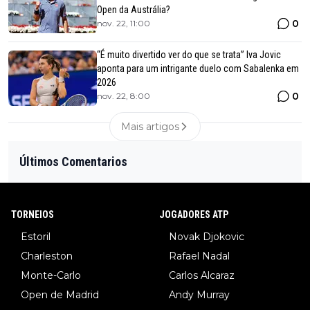
Open da Austrália?
0
nov. 22, 11:00
“É muito divertido ver do que se trata” Iva Jovic
aponta para um intrigante duelo com Sabalenka em
2026
0
nov. 22, 8:00
Mais artigos
Últimos Comentarios
TORNEIOS
JOGADORES ATP
Estoril
Novak Djokovic
Charleston
Rafael Nadal
Monte-Carlo
Carlos Alcaraz
Open de Madrid
Andy Murray