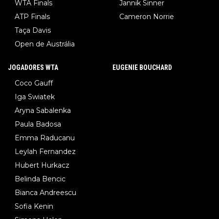
WTA Finals
Jannik Sinner
ATP Finals
Cameron Norrie
Taça Davis
Open de Austrália
JOGADORES WTA
EUGENIE BOUCHARD
Coco Gauff
Iga Swiatek
Aryna Sabalenka
Paula Badosa
Emma Raducanu
Leylah Fernandez
Hubert Hurkacz
Belinda Bencic
Bianca Andreescu
Sofia Kenin