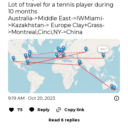
Lot of travel for a tennis player during 
10 months

Australia->Middle East->IWMiami-
>Kazakhstan-> Europe Clay+Grass-
>Montreal,Cinci,NY->China
9:19 AM · Oct 20, 2023
75
Reply
Copy link
Read 6 replies