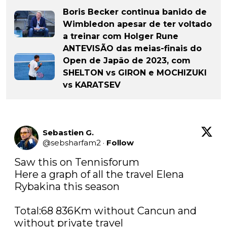
Boris Becker continua banido de
Wimbledon apesar de ter voltado
a treinar com Holger Rune
ANTEVISÃO das meias-finais do
Open de Japão de 2023, com
SHELTON vs GIRON e MOCHIZUKI
vs KARATSEV
Sebastien G.
@
sebsharfam2
·
Follow
Saw this on Tennisforum

Here a graph of all the travel Elena 
Rybakina this season

Total:68 836Km without Cancun and 
without private travel
