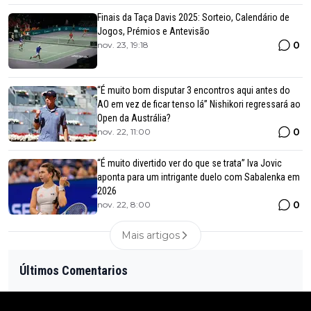
Finais da Taça Davis 2025: Sorteio, Calendário de
Jogos, Prémios e Antevisão
0
nov. 23, 19:18
“É muito bom disputar 3 encontros aqui antes do
AO em vez de ficar tenso lá” Nishikori regressará ao
Open da Austrália?
0
nov. 22, 11:00
“É muito divertido ver do que se trata” Iva Jovic
aponta para um intrigante duelo com Sabalenka em
2026
0
nov. 22, 8:00
Mais artigos
Últimos Comentarios