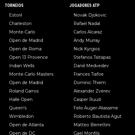
TORNEIOS
JOGADORES ATP
Estoril
Novak Djokovic
Charleston
Rafael Nadal
Monte-Carlo
Carlos Alcaraz
Open de Madrid
Andy Murray
Open de Roma
Nick Kyrgios
Open 13 Provence
Stefanos Tsitsipas
Indian Wells
Daniil Medvedev
Monte-Carlo Masters
Frances Tiafoe
Open de Madrid
Dominic Thiem
Roland Garros
Alexander Zverev
Halle Open
Casper Ruud
Queen's
Felix Auger-Aliassime
Wimbledon
Roberto Bautista Agut
Open de Atlanta
Matteo Berrettini
Open de DC
Gael Monfils