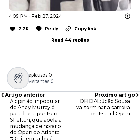
4:05 PM · Feb 27, 2024
2.2K
Reply
Copy link
Read 44 replies
aplausos
0
visitantes
0
Artigo anterior
Próximo artigo
A opinião impopular
OFICIAL: João Sousa
de Andy Murray é
vai terminar a carreira
partilhada por Ben
no Estoril Open
Shelton, que apela à
mudança de horário
do Open de Atlanta:
"O dia em julho é