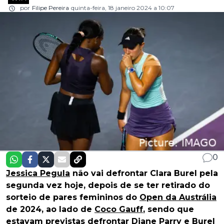
por
Filipe Pereira
quinta-feira, 18 janeiro 2024 a 10:07
0
Jessica Pegula
não vai defrontar Clara Burel pela
segunda vez hoje, depois de se ter retirado do
sorteio de pares femininos do
Open da Austrália
de 2024, ao lado de
Coco Gauff
, sendo que
estavam previstas defrontar Diane Parry e Burel