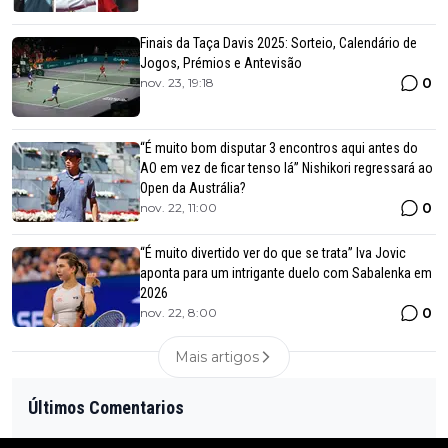
Finais da Taça Davis 2025: Sorteio, Calendário de
Jogos, Prémios e Antevisão
0
nov. 23, 19:18
“É muito bom disputar 3 encontros aqui antes do
AO em vez de ficar tenso lá” Nishikori regressará ao
Open da Austrália?
0
nov. 22, 11:00
“É muito divertido ver do que se trata” Iva Jovic
aponta para um intrigante duelo com Sabalenka em
2026
0
nov. 22, 8:00
Mais artigos
Últimos Comentarios