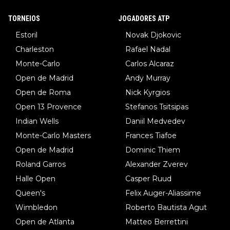
TORNEIOS
JOGADORES ATP
Estoril
Novak Djokovic
Charleston
Rafael Nadal
Monte-Carlo
Carlos Alcaraz
Open de Madrid
Andy Murray
Open de Roma
Nick Kyrgios
Open 13 Provence
Stefanos Tsitsipas
Indian Wells
Daniil Medvedev
Monte-Carlo Masters
Frances Tiafoe
Open de Madrid
Dominic Thiem
Roland Garros
Alexander Zverev
Halle Open
Casper Ruud
Queen's
Felix Auger-Aliassime
Wimbledon
Roberto Bautista Agut
Open de Atlanta
Matteo Berrettini