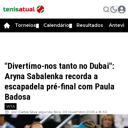
Torneios
Calendário
Resultados
Antevis
▼
▼
"Divertimo-nos tanto no Dubai":
Aryna Sabalenka recorda a
escapadela pré-final com Paula
Badosa
WTA
por
Carlos Silva
segunda-feira, 03 novembro 2025 a 18:30