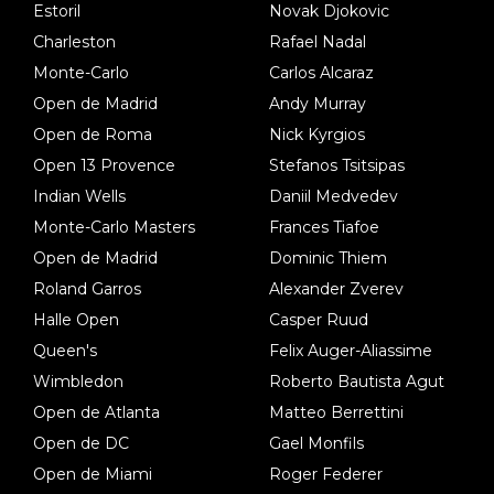
Estoril
Novak Djokovic
Charleston
Rafael Nadal
Monte-Carlo
Carlos Alcaraz
Open de Madrid
Andy Murray
Open de Roma
Nick Kyrgios
Open 13 Provence
Stefanos Tsitsipas
Indian Wells
Daniil Medvedev
Monte-Carlo Masters
Frances Tiafoe
Open de Madrid
Dominic Thiem
Roland Garros
Alexander Zverev
Halle Open
Casper Ruud
Queen's
Felix Auger-Aliassime
Wimbledon
Roberto Bautista Agut
Open de Atlanta
Matteo Berrettini
Open de DC
Gael Monfils
Open de Miami
Roger Federer