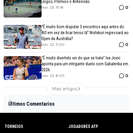
Jogos, Prémios e Antevisão
0
nov. 23, 19:18
“É muito bom disputar 3 encontros aqui antes do
AO em vez de ficar tenso lá” Nishikori regressará ao
Open da Austrália?
0
nov. 22, 11:00
“É muito divertido ver do que se trata” Iva Jovic
aponta para um intrigante duelo com Sabalenka em
2026
0
nov. 22, 8:00
Mais artigos
Últimos Comentarios
TORNEIOS
JOGADORES ATP