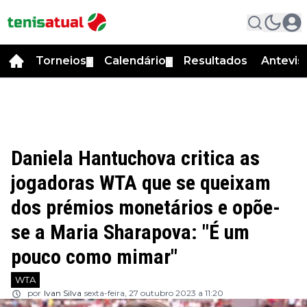
Torneios
Calendário
Resultados
Antevis
▼
▼
Daniela Hantuchova critica as
jogadoras WTA que se queixam
dos prémios monetários e opõe-
se a Maria Sharapova: "É um
pouco como mimar"
WTA
por
Ivan Silva
sexta-feira, 27 outubro 2023 a 11:20