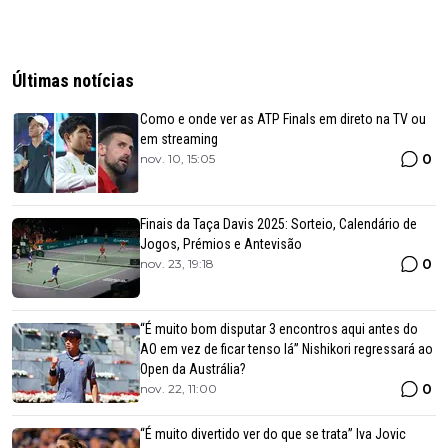
Últimas notícias
Como e onde ver as ATP Finals em direto na TV ou
em streaming
0
nov. 10, 15:05
Finais da Taça Davis 2025: Sorteio, Calendário de
Jogos, Prémios e Antevisão
0
nov. 23, 19:18
“É muito bom disputar 3 encontros aqui antes do
AO em vez de ficar tenso lá” Nishikori regressará ao
Open da Austrália?
0
nov. 22, 11:00
“É muito divertido ver do que se trata” Iva Jovic