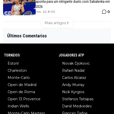
aponta para um intrigante duelo com Sabalenka em
2026
0
nov. 22, 8:00
Mais artigos
Últimos Comentarios
TORNEIOS
JOGADORES ATP
Estoril
Novak Djokovic
Charleston
Rafael Nadal
Monte-Carlo
Carlos Alcaraz
Open de Madrid
Andy Murray
Open de Roma
Nick Kyrgios
Open 13 Provence
Stefanos Tsitsipas
Indian Wells
Daniil Medvedev
Monte-Carlo Masters
Frances Tiafoe