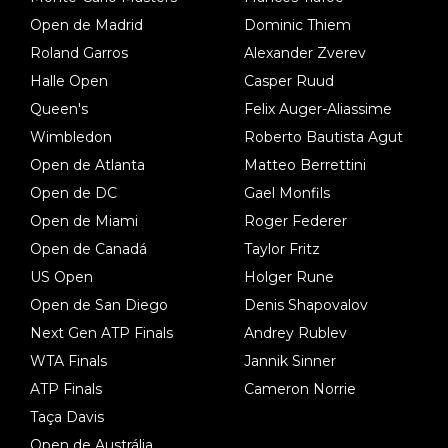
Open de Madrid
Dominic Thiem
Roland Garros
Alexander Zverev
Halle Open
Casper Ruud
Queen's
Felix Auger-Aliassime
Wimbledon
Roberto Bautista Agut
Open de Atlanta
Matteo Berrettini
Open de DC
Gael Monfils
Open de Miami
Roger Federer
Open de Canadá
Taylor Fritz
US Open
Holger Rune
Open de San Diego
Denis Shapovalov
Next Gen ATP Finals
Andrey Rublev
WTA Finals
Jannik Sinner
ATP Finals
Cameron Norrie
Taça Davis
Open de Austrália