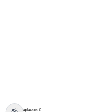
aplausos
0