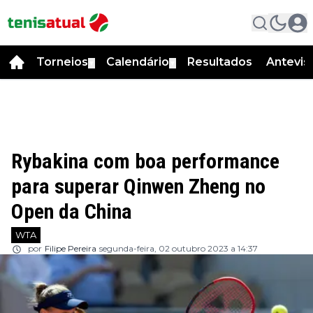
Torneios
Calendário
Resultados
Antevis
▼
▼
Rybakina com boa performance
para superar Qinwen Zheng no
Open da China
WTA
por
Filipe Pereira
segunda-feira, 02 outubro 2023 a 14:37