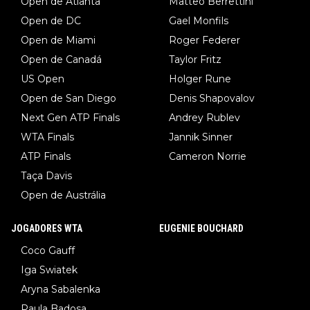
Open de Atlanta
Matteo Berrettini
Open de DC
Gael Monfils
Open de Miami
Roger Federer
Open de Canadá
Taylor Fritz
US Open
Holger Rune
Open de San Diego
Denis Shapovalov
Next Gen ATP Finals
Andrey Rublev
WTA Finals
Jannik Sinner
ATP Finals
Cameron Norrie
Taça Davis
Open de Austrália
JOGADORES WTA
EUGENIE BOUCHARD
Coco Gauff
Iga Swiatek
Aryna Sabalenka
Paula Badosa