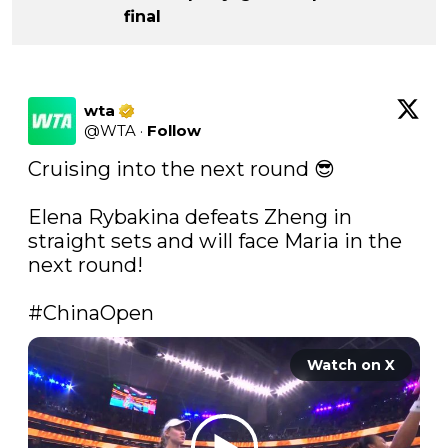
final
wta
@
WTA
·
Follow
Cruising into the next round 😎

Elena Rybakina defeats Zheng in 
straight sets and will face Maria in the 
next round! 

#ChinaOpen
Watch on X