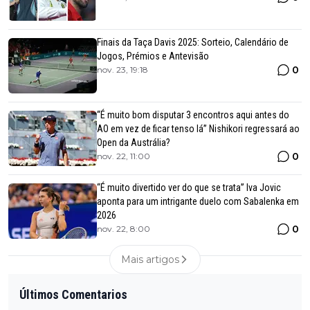
Finais da Taça Davis 2025: Sorteio, Calendário de
Jogos, Prémios e Antevisão
0
nov. 23, 19:18
“É muito bom disputar 3 encontros aqui antes do
AO em vez de ficar tenso lá” Nishikori regressará ao
Open da Austrália?
0
nov. 22, 11:00
“É muito divertido ver do que se trata” Iva Jovic
aponta para um intrigante duelo com Sabalenka em
2026
0
nov. 22, 8:00
Mais artigos
Últimos Comentarios