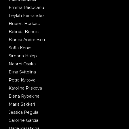
Emma Raducanu
Leylah Fernandez
Hubert Hurkacz
Belinda Bencic
Bianca Andreescu
Sofia Kenin
Simona Halep
Naomi Osaka
Elina Svitolina
Petra Kvitova
Karolina Pliskova
Elena Rybakina
Maria Sakkari
Jessica Pegula
Caroline Garcia
Daria Kasatkina