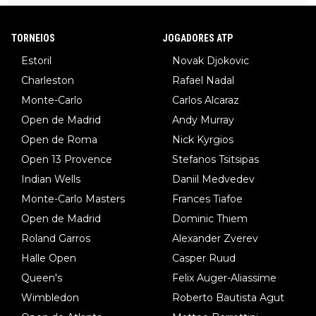
TORNEIOS
JOGADORES ATP
Estoril
Novak Djokovic
Charleston
Rafael Nadal
Monte-Carlo
Carlos Alcaraz
Open de Madrid
Andy Murray
Open de Roma
Nick Kyrgios
Open 13 Provence
Stefanos Tsitsipas
Indian Wells
Daniil Medvedev
Monte-Carlo Masters
Frances Tiafoe
Open de Madrid
Dominic Thiem
Roland Garros
Alexander Zverev
Halle Open
Casper Ruud
Queen's
Felix Auger-Aliassime
Wimbledon
Roberto Bautista Agut