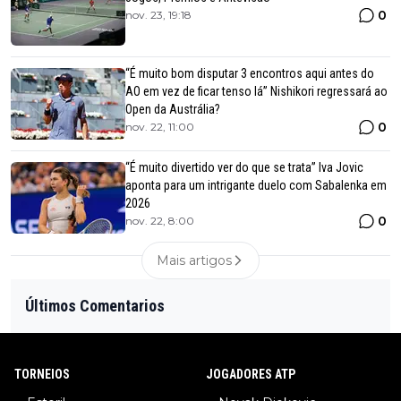
0
nov. 23, 19:18
“É muito bom disputar 3 encontros aqui antes do
AO em vez de ficar tenso lá” Nishikori regressará ao
Open da Austrália?
0
nov. 22, 11:00
“É muito divertido ver do que se trata” Iva Jovic
aponta para um intrigante duelo com Sabalenka em
2026
0
nov. 22, 8:00
Mais artigos
Últimos Comentarios
TORNEIOS
JOGADORES ATP