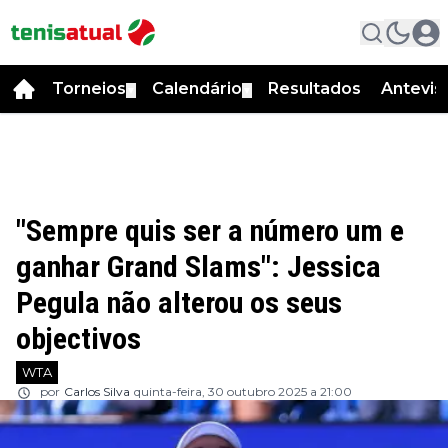
Torneios
Calendário
Resultados
Antevis
▼
▼
"Sempre quis ser a número um e
ganhar Grand Slams": Jessica
Pegula não alterou os seus
objectivos
WTA
por
Carlos Silva
quinta-feira, 30 outubro 2025 a 21:00