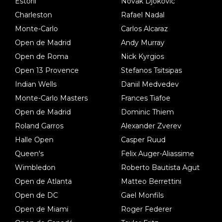
Estoril
Novak Djokovic
Charleston
Rafael Nadal
Monte-Carlo
Carlos Alcaraz
Open de Madrid
Andy Murray
Open de Roma
Nick Kyrgios
Open 13 Provence
Stefanos Tsitsipas
Indian Wells
Daniil Medvedev
Monte-Carlo Masters
Frances Tiafoe
Open de Madrid
Dominic Thiem
Roland Garros
Alexander Zverev
Halle Open
Casper Ruud
Queen's
Felix Auger-Aliassime
Wimbledon
Roberto Bautista Agut
Open de Atlanta
Matteo Berrettini
Open de DC
Gael Monfils
Open de Miami
Roger Federer