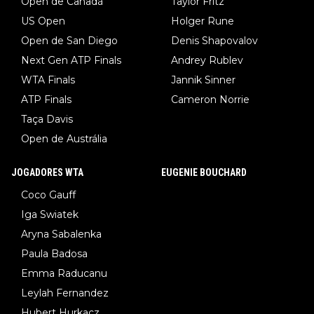
Open de Canadá
Taylor Fritz
US Open
Holger Rune
Open de San Diego
Denis Shapovalov
Next Gen ATP Finals
Andrey Rublev
WTA Finals
Jannik Sinner
ATP Finals
Cameron Norrie
Taça Davis
Open de Austrália
JOGADORES WTA
EUGENIE BOUCHARD
Coco Gauff
Iga Swiatek
Aryna Sabalenka
Paula Badosa
Emma Raducanu
Leylah Fernandez
Hubert Hurkacz