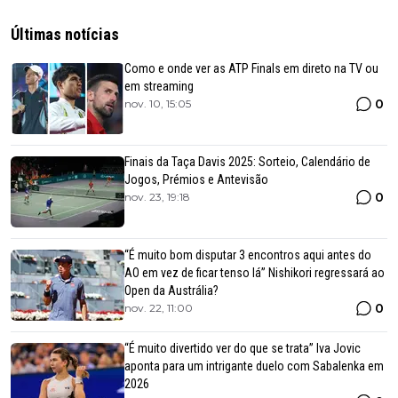
Últimas notícias
Como e onde ver as ATP Finals em direto na TV ou
em streaming
0
nov. 10, 15:05
Finais da Taça Davis 2025: Sorteio, Calendário de
Jogos, Prémios e Antevisão
0
nov. 23, 19:18
“É muito bom disputar 3 encontros aqui antes do
AO em vez de ficar tenso lá” Nishikori regressará ao
Open da Austrália?
0
nov. 22, 11:00
“É muito divertido ver do que se trata” Iva Jovic
aponta para um intrigante duelo com Sabalenka em
2026