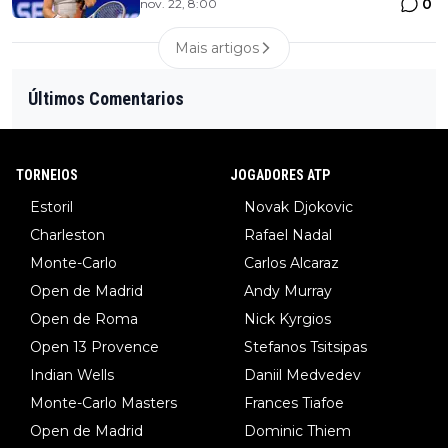
0
nov. 22, 8:00
Mais artigos
Últimos Comentarios
TORNEIOS
JOGADORES ATP
Estoril
Novak Djokovic
Charleston
Rafael Nadal
Monte-Carlo
Carlos Alcaraz
Open de Madrid
Andy Murray
Open de Roma
Nick Kyrgios
Open 13 Provence
Stefanos Tsitsipas
Indian Wells
Daniil Medvedev
Monte-Carlo Masters
Frances Tiafoe
Open de Madrid
Dominic Thiem