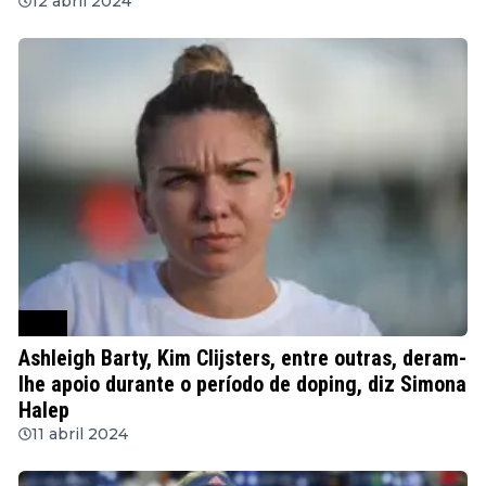
mas por todas aqui"
12 abril 2024
WTA
Ashleigh Barty, Kim Clijsters, entre outras, deram-
lhe apoio durante o período de doping, diz Simona
Halep
11 abril 2024