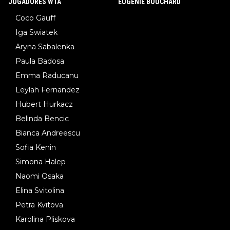
JOGADORES WTA
EUGENIE BOUCHARD
Coco Gauff
Iga Swiatek
Aryna Sabalenka
Paula Badosa
Emma Raducanu
Leylah Fernandez
Hubert Hurkacz
Belinda Bencic
Bianca Andreescu
Sofia Kenin
Simona Halep
Naomi Osaka
Elina Svitolina
Petra Kvitova
Karolina Pliskova