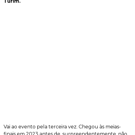
Turim.
Vai ao evento pela terceira vez. Chegou às meias-
finais em 2023 antes de, surpreendentemente, não