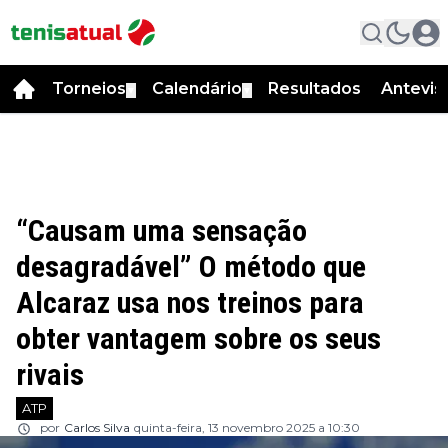
Torneios
Calendário
Resultados
Antevis
▼
▼
“Causam uma sensação
desagradável” O método que
Alcaraz usa nos treinos para
obter vantagem sobre os seus
rivais
ATP
por
Carlos Silva
quinta-feira, 13 novembro 2025 a 10:30