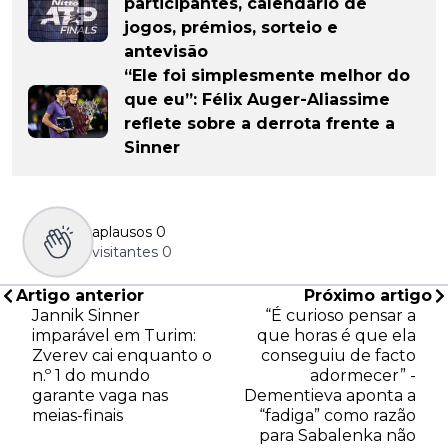
participantes, calendário de
jogos, prémios, sorteio e
antevisão
“Ele foi simplesmente melhor do
que eu”: Félix Auger-Aliassime
reflete sobre a derrota frente a
Sinner
aplausos
0
visitantes
0
Artigo anterior
Próximo artigo
Jannik Sinner
“É curioso pensar a
imparável em Turim:
que horas é que ela
Zverev cai enquanto o
conseguiu de facto
n.º 1 do mundo
adormecer” -
garante vaga nas
Dementieva aponta a
meias-finais
“fadiga” como razão
para Sabalenka não