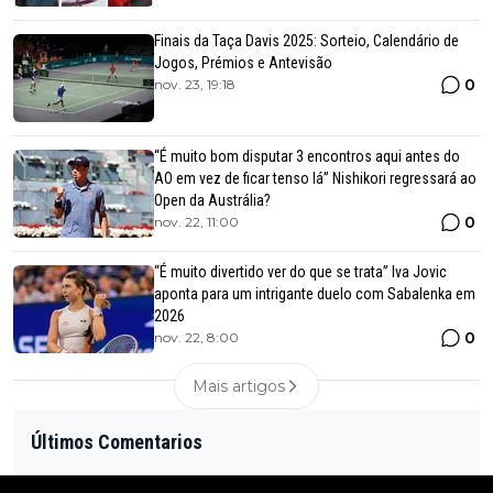
Finais da Taça Davis 2025: Sorteio, Calendário de
Jogos, Prémios e Antevisão
0
nov. 23, 19:18
“É muito bom disputar 3 encontros aqui antes do
AO em vez de ficar tenso lá” Nishikori regressará ao
Open da Austrália?
0
nov. 22, 11:00
“É muito divertido ver do que se trata” Iva Jovic
aponta para um intrigante duelo com Sabalenka em
2026
0
nov. 22, 8:00
Mais artigos
Últimos Comentarios