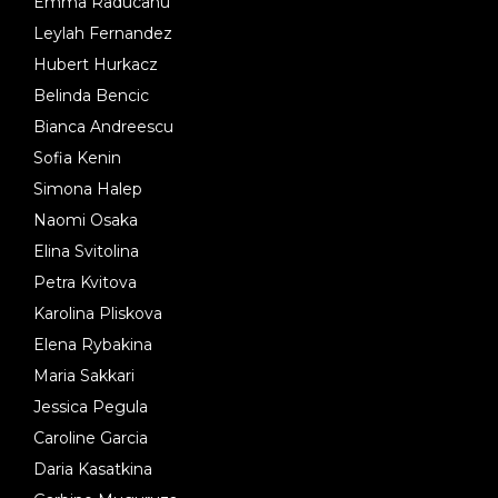
Emma Raducanu
Leylah Fernandez
Hubert Hurkacz
Belinda Bencic
Bianca Andreescu
Sofia Kenin
Simona Halep
Naomi Osaka
Elina Svitolina
Petra Kvitova
Karolina Pliskova
Elena Rybakina
Maria Sakkari
Jessica Pegula
Caroline Garcia
Daria Kasatkina