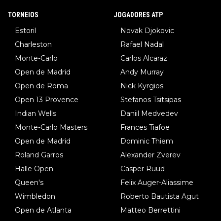
TORNEIOS
JOGADORES ATP
Estoril
Novak Djokovic
Charleston
Rafael Nadal
Monte-Carlo
Carlos Alcaraz
Open de Madrid
Andy Murray
Open de Roma
Nick Kyrgios
Open 13 Provence
Stefanos Tsitsipas
Indian Wells
Daniil Medvedev
Monte-Carlo Masters
Frances Tiafoe
Open de Madrid
Dominic Thiem
Roland Garros
Alexander Zverev
Halle Open
Casper Ruud
Queen's
Felix Auger-Aliassime
Wimbledon
Roberto Bautista Agut
Open de Atlanta
Matteo Berrettini