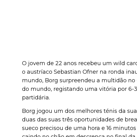
O jovem de 22 anos recebeu um wild card
o austríaco Sebastian Ofner na ronda ina
mundo, Borg surpreendeu a multidão no C
do mundo, registando uma vitória por 6-3
partidária.
Borg jogou um dos melhores ténis da sua 
duas das suas três oportunidades de break
sueco precisou de uma hora e 16 minutos
caindo no chão em descrença no final da 