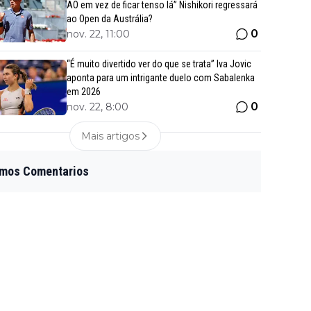
AO em vez de ficar tenso lá” Nishikori regressará
ao Open da Austrália?
0
nov. 22, 11:00
“É muito divertido ver do que se trata” Iva Jovic
aponta para um intrigante duelo com Sabalenka
em 2026
0
nov. 22, 8:00
Mais artigos
imos Comentarios