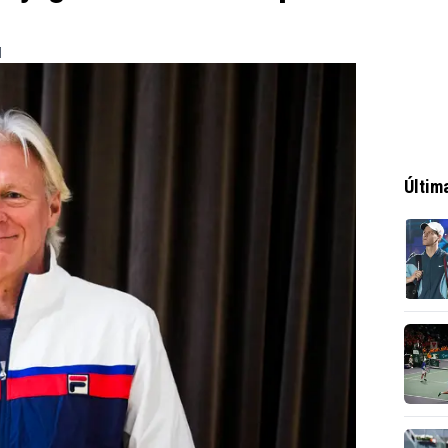
1
Últim