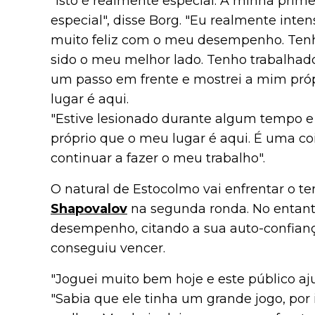
"Isto é realmente especial. A minha prim
especial", disse Borg. "Eu realmente inten
muito feliz com o meu desempenho. Tenho
sido o meu melhor lado. Tenho trabalhado
um passo em frente e mostrei a mim próp
lugar é aqui.
"Estive lesionado durante algum tempo e
próprio que o meu lugar é aqui. É uma coi
continuar a fazer o meu trabalho".
O natural de Estocolmo vai enfrentar o te
Shapovalov
na segunda ronda. No entanto
desempenho, citando a sua auto-confianç
conseguiu vencer.
"Joguei muito bem hoje e este público aju
"Sabia que ele tinha um grande jogo, por