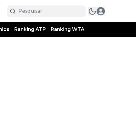
mios
Ranking ATP
Ranking WTA