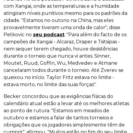
com Xangai, onde as temperaturas e a humidade
atingiram níveis punitivos mesmo para os padrões da
cidade. "Estamos no outono na China, mas eles
provavelmente tiveram uma onda de calor", disse
Petkovic no
seu podcast
. "Para além do facto de os
campeões de Xangai - Alcaraz, Draper e Tsitsipas -
nem sequer terem chegado, houve desistências
durante o torneio que nunca vi antes. Sinner,
Moutet, Ruud, Goffin, Wu, Medvedev e Atmane
cancelaram todos durante o torneio. Até Zverev se
queixou no início. Taylor Fritz estava no limite -
estava morto, no limite das suas forças".
Becker concordou que as exigências físicas do
calendário atual estão a levar até os melhores atletas
ao ponto de rutura. "Estamos em meados de
outubro e estamos a falar de tantos torneios e
obrigações que os jogadores simplesmente têm de
cumprir", afirmou. "Muitos estão no fim do seu limite