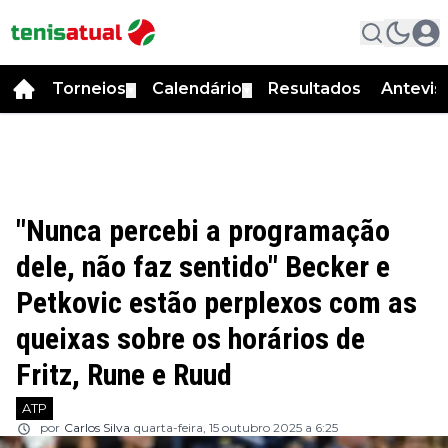
Torneios
Calendário
Resultados
Antevis
▼
▼
"Nunca percebi a programação
dele, não faz sentido" Becker e
Petkovic estão perplexos com as
queixas sobre os horários de
Fritz, Rune e Ruud
ATP
por
Carlos Silva
quarta-feira, 15 outubro 2025 a 6:25