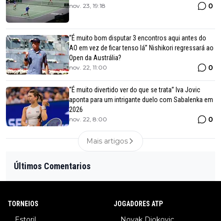
0
nov. 23, 19:18
“É muito bom disputar 3 encontros aqui antes do
AO em vez de ficar tenso lá” Nishikori regressará ao
Open da Austrália?
0
nov. 22, 11:00
“É muito divertido ver do que se trata” Iva Jovic
aponta para um intrigante duelo com Sabalenka em
2026
0
nov. 22, 8:00
Mais artigos
Últimos Comentarios
TORNEIOS
JOGADORES ATP
Estoril
Novak Djokovic