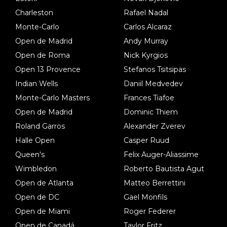
Charleston
Rafael Nadal
Monte-Carlo
Carlos Alcaraz
Open de Madrid
Andy Murray
Open de Roma
Nick Kyrgios
Open 13 Provence
Stefanos Tsitsipas
Indian Wells
Daniil Medvedev
Monte-Carlo Masters
Frances Tiafoe
Open de Madrid
Dominic Thiem
Roland Garros
Alexander Zverev
Halle Open
Casper Ruud
Queen's
Felix Auger-Aliassime
Wimbledon
Roberto Bautista Agut
Open de Atlanta
Matteo Berrettini
Open de DC
Gael Monfils
Open de Miami
Roger Federer
Open de Canadá
Taylor Fritz