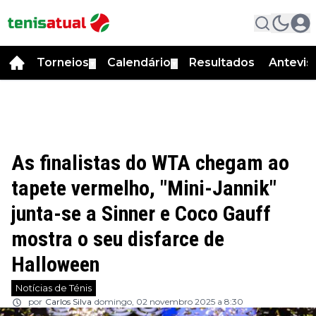
Torneios
Calendário
Resultados
Antevis
▼
▼
As finalistas do WTA chegam ao
tapete vermelho, "Mini-Jannik"
junta-se a Sinner e Coco Gauff
mostra o seu disfarce de
Halloween
Notícias de Ténis
por
Carlos Silva
domingo, 02 novembro 2025 a 8:30