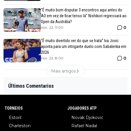
“É muito bom disputar 3 encontros aqui antes do
AO em vez de ficar tenso lá” Nishikori regressará ao
Open da Austrália?
0
nov. 22, 11:00
“É muito divertido ver do que se trata” Iva Jovic
aponta para um intrigante duelo com Sabalenka em
2026
0
nov. 22, 8:00
Mais artigos
Últimos Comentarios
TORNEIOS
JOGADORES ATP
Estoril
Novak Djokovic
Charleston
Rafael Nadal