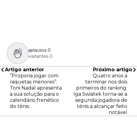
aplausos
0
visitantes
0
Artigo anterior
Próximo artigo
“Proporia jogar com
Quatro anos a
raquetas menores”:
terminar nos dois
Toni Nadal apresenta
primeiros do ranking:
a sua solução para o
Iga Swiatek torna-se a
calendário frenético
segunda jogadora de
do ténis
ténis a alcançar feito
notável