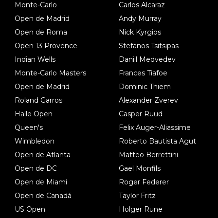
Monte-Carlo
Carlos Alcaraz
Open de Madrid
Andy Murray
Open de Roma
Nick Kyrgios
Open 13 Provence
Stefanos Tsitsipas
Indian Wells
Daniil Medvedev
Monte-Carlo Masters
Frances Tiafoe
Open de Madrid
Dominic Thiem
Roland Garros
Alexander Zverev
Halle Open
Casper Ruud
Queen's
Felix Auger-Aliassime
Wimbledon
Roberto Bautista Agut
Open de Atlanta
Matteo Berrettini
Open de DC
Gael Monfils
Open de Miami
Roger Federer
Open de Canadá
Taylor Fritz
US Open
Holger Rune