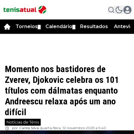
Torneios
Calendário
Resultados
Antevis
▼
▼
Momento nos bastidores de
Zverev, Djokovic celebra os 101
títulos com dálmatas enquanto
Andreescu relaxa após um ano
difícil
Notícias de Ténis
por
Carlos Silva
quarta-feira, 12 novembro 2025 a 5:40