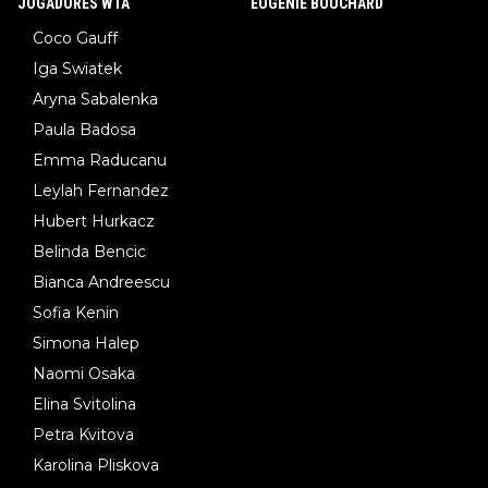
JOGADORES WTA
EUGENIE BOUCHARD
Coco Gauff
Iga Swiatek
Aryna Sabalenka
Paula Badosa
Emma Raducanu
Leylah Fernandez
Hubert Hurkacz
Belinda Bencic
Bianca Andreescu
Sofia Kenin
Simona Halep
Naomi Osaka
Elina Svitolina
Petra Kvitova
Karolina Pliskova