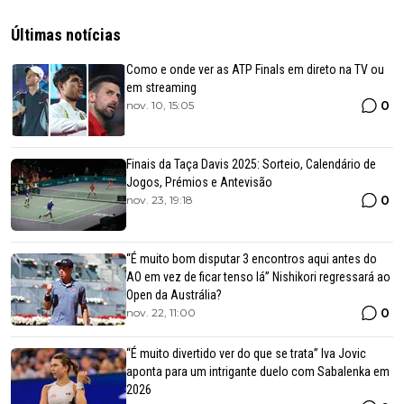
Últimas notícias
Como e onde ver as ATP Finals em direto na TV ou
em streaming
0
nov. 10, 15:05
Finais da Taça Davis 2025: Sorteio, Calendário de
Jogos, Prémios e Antevisão
0
nov. 23, 19:18
“É muito bom disputar 3 encontros aqui antes do
AO em vez de ficar tenso lá” Nishikori regressará ao
Open da Austrália?
0
nov. 22, 11:00
“É muito divertido ver do que se trata” Iva Jovic
aponta para um intrigante duelo com Sabalenka em
2026