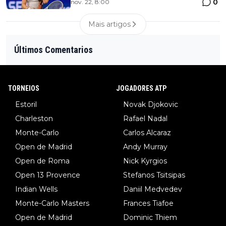
0
nov. 22, 8:00
Mais artigos
Últimos Comentarios
TORNEIOS
JOGADORES ATP
Estoril
Novak Djokovic
Charleston
Rafael Nadal
Monte-Carlo
Carlos Alcaraz
Open de Madrid
Andy Murray
Open de Roma
Nick Kyrgios
Open 13 Provence
Stefanos Tsitsipas
Indian Wells
Daniil Medvedev
Monte-Carlo Masters
Frances Tiafoe
Open de Madrid
Dominic Thiem