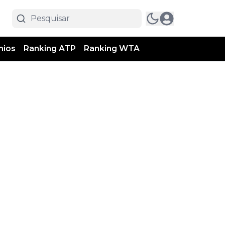
mios
Ranking ATP
Ranking WTA