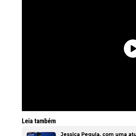
Leia também
Jessica Pegula, com uma at