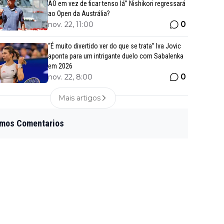
AO em vez de ficar tenso lá” Nishikori regressará
ao Open da Austrália?
0
nov. 22, 11:00
“É muito divertido ver do que se trata” Iva Jovic
aponta para um intrigante duelo com Sabalenka
em 2026
0
nov. 22, 8:00
Mais artigos
imos Comentarios