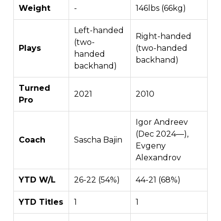
Weight
-
146lbs (66kg)
Left-handed
Right-handed
(two-
Plays
(two-handed
handed
backhand)
backhand)
Turned
2021
2010
Pro
Igor Andreev
(Dec 2024—),
Coach
Sascha Bajin
Evgeny
Alexandrov
YTD W/L
26-22 (54%)
44-21 (68%)
YTD Titles
1
1