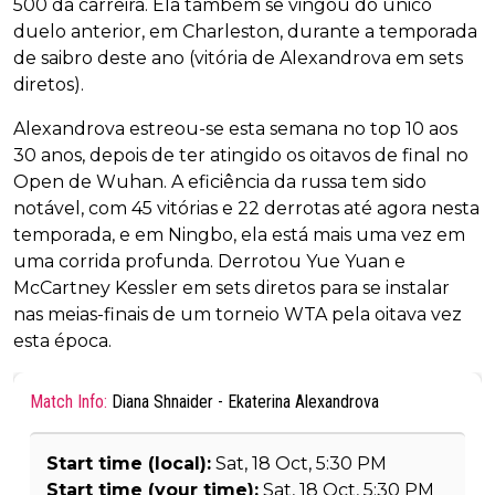
500 da carreira. Ela também se vingou do único
duelo anterior, em Charleston, durante a temporada
de saibro deste ano (vitória de Alexandrova em sets
diretos).
Alexandrova estreou-se esta semana no top 10 aos
30 anos, depois de ter atingido os oitavos de final no
Open de Wuhan. A eficiência da russa tem sido
notável, com 45 vitórias e 22 derrotas até agora nesta
temporada, e em Ningbo, ela está mais uma vez em
uma corrida profunda. Derrotou Yue Yuan e
McCartney Kessler em sets diretos para se instalar
nas meias-finais de um torneio WTA pela oitava vez
esta época.
Match Info:
Diana Shnaider - Ekaterina Alexandrova
Start time (local):
Sat, 18 Oct, 5:30 PM
Start time (your time):
Sat, 18 Oct, 5:30 PM