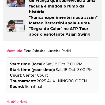
de França que sobreviveu a uma
facada e mudou o rumo da
história
"Nunca experimentei nada assim"
Matteo Berrettini apela a uma
"Regra do Calor" no ATP Tour
após o esgotante Asian Swing
Match Info:
Elena Rybakina - Jasmine Paolini
Start time (local):
Sat, 18 Oct, 3:00 PM
Start time (your time):
Sat, 18 Oct, 3:00 PM
Court:
Center Court
Tournament:
2025 AUX · NINGBO OPEN
Round:
Semifinal
Head-to-Head