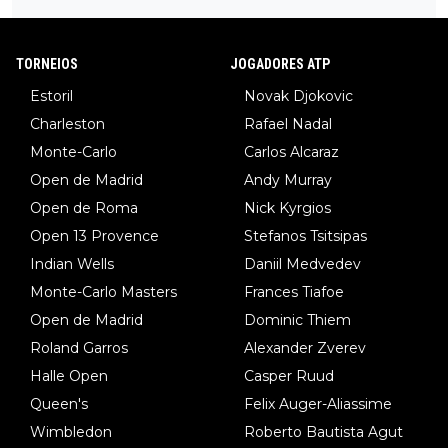
TORNEIOS
JOGADORES ATP
Estoril
Novak Djokovic
Charleston
Rafael Nadal
Monte-Carlo
Carlos Alcaraz
Open de Madrid
Andy Murray
Open de Roma
Nick Kyrgios
Open 13 Provence
Stefanos Tsitsipas
Indian Wells
Daniil Medvedev
Monte-Carlo Masters
Frances Tiafoe
Open de Madrid
Dominic Thiem
Roland Garros
Alexander Zverev
Halle Open
Casper Ruud
Queen's
Felix Auger-Aliassime
Wimbledon
Roberto Bautista Agut