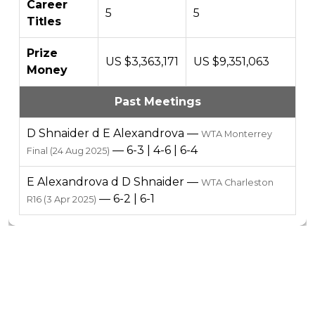
Career
5
5
Titles
Prize
US $3,363,171
US $9,351,063
Money
Past Meetings
D Shnaider d E Alexandrova —
WTA Monterrey
— 6-3 | 4-6 | 6-4
Final (24 Aug 2025)
E Alexandrova d D Shnaider —
WTA Charleston
— 6-2 | 6-1
R16 (3 Apr 2025)