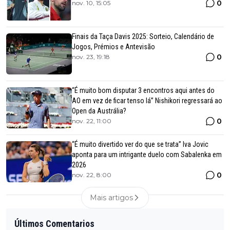
0
nov. 10, 15:05
Finais da Taça Davis 2025: Sorteio, Calendário de
Jogos, Prémios e Antevisão
0
nov. 23, 19:18
“É muito bom disputar 3 encontros aqui antes do
AO em vez de ficar tenso lá” Nishikori regressará ao
Open da Austrália?
0
nov. 22, 11:00
“É muito divertido ver do que se trata” Iva Jovic
aponta para um intrigante duelo com Sabalenka em
2026
0
nov. 22, 8:00
Mais artigos
Últimos Comentarios