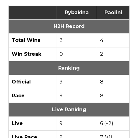
Rybakina
Paolini
H2H Record
Total Wins
2
4
Win Streak
0
2
Ranking
Official
9
8
Race
9
8
Live Ranking
Live
9
6 (+2)
Live Race
9
7 (+1)