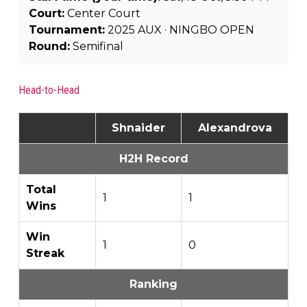
Court:
Center Court
Tournament:
2025 AUX · NINGBO OPEN
Round:
Semifinal
Head-to-Head
Shnaider
Alexandrova
H2H Record
Total
1
1
Wins
Win
1
0
Streak
Ranking