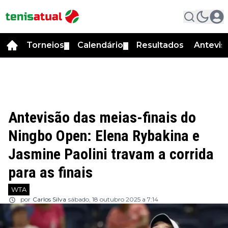
Torneios
Calendário
Resultados
Antevis
▼
▼
Antevisão das meias-finais do
Ningbo Open: Elena Rybakina e
Jasmine Paolini travam a corrida
para as finais
WTA
por
Carlos Silva
sábado, 18 outubro 2025 a 7:14