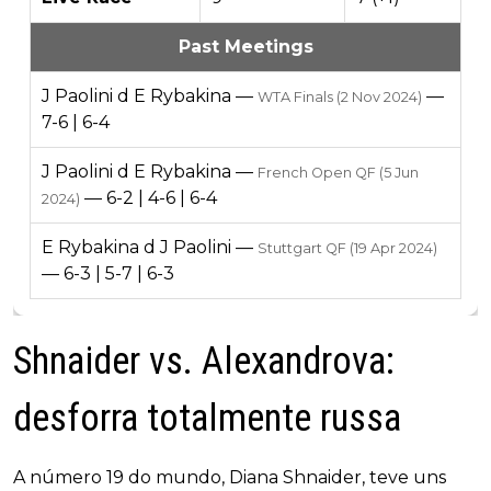
Past Meetings
J Paolini d E Rybakina —
—
WTA Finals (2 Nov 2024)
7-6 | 6-4
J Paolini d E Rybakina —
French Open QF (5 Jun
— 6-2 | 4-6 | 6-4
2024)
E Rybakina d J Paolini —
Stuttgart QF (19 Apr 2024)
— 6-3 | 5-7 | 6-3
Shnaider vs. Alexandrova:
desforra totalmente russa
A número 19 do mundo, Diana Shnaider, teve uns